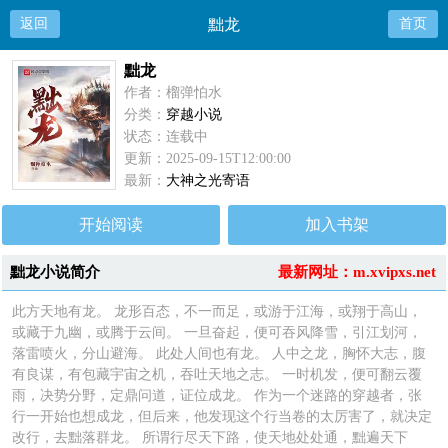
返回
黜龙
首页
黜龙
作者：榴弹怕水
分类：
穿越小说
状态：连载中
更新：2025-09-15T12:00:00
最新：
大神之光寄语
开始阅读
加入书架
黜龙小说简介
最新网址：m.xvipxs.net
此方天地有龙。 龙形百态，不一而足，或游于江海，或翔于高山，
或藏于九幽，或腾于云间。 一旦奋起，便可吞风降雪，引江划河，
落雷喷火，分山避海。 此处人间也有龙。 人中之龙，胸怀大志，腹
有良谋，有包藏宇宙之机，吞吐天地之志。 一时机发，便可翻云覆
雨，决势分野，定鼎问道，证位成龙。 作为一个迷路的穿越者，张
行一开始也想成龙，但后来，他发现这个行当卷的太厉害了，就决定
改行，去黜落群龙。 所谓行尽天下路，使天地处处通，黜遍天下