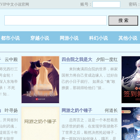
账号：
密码
VIP中文小说官网
搜 索
都市小说
穿越小说
网游小说
科幻小说
其他小说
子
云中殿
四合院之我是大
夕阳一度红
厨开始
师兄西行三
来到禽满四合院的世界，林家
月金轮！
国努力将自己变成边缘人，过好自
深入东海帝
己的小日子就行。 如果众 “禽”敢
承！ 不死
撩拨，那就得给他们 “拔...
...
仙
叶寻扬
网游之奶个锤子
何道长
，开局签到
总而言之，这是一个本想着悬
仙剑武魂，
壶济世的奶爸，在发现学医拯救不
提前五十年
了世界之后，毅然决然抡起锤子，
罗大陆世
教一群BOSS如何做人，哦不，是