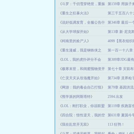
《
斗罗：千仞雪穿绝世，重振
第159章 用孩
武魂殿
》
《
重生之狂暴火法
》
第三千五百八十
《
说好低调发育，全服公告什
第346章 最后
么鬼？
》
《
从大学球探开始
》
第13章 新·尼
《
柯南里的捡尸人
》
4099【黑衣组
《
重生漫威，我是钢铁侠之
第一百一十八章
子？
》
《
LOL，我的虎扑评分不会
第309章JDG
低
》
《
极寒末世，和闺蜜囤物资开
第七十章 灾前布
补给站
》
《
亡灵天灾从坟场魔开始
》
第734章 灵界粒子
《
网游：我的毒会自己打怪
》
第79章 基因洪流
《
熊学派的阿斯塔特
》
2594.出发
《
LOL：刚打职业，你说联盟
第119章 疾跑
凉了
》
《
四合院：悟性逆天，我的空
第631章 夏国
间吞天地！
》
《
我在乱世开无双
》
113 狂鹗！
《
斗罗：武魂蓝银草，我能起
番外：婚礼！你