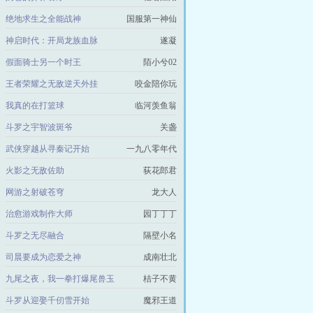
绝地求生之全能战神
国服第一神仙
神启时代：开局龙族血脉
遂凝
假面骑士另一个时王
陌小兮02
王者荣耀之无敌逆天外挂
咬金陪你玩
我真的在打篮球
临河羡鱼翁
斗罗之宇智波斑爷
关盏
武侠穿越从寻秦记开始
一九八零年代
火影之无敌佐助
荻花郎君
网游之射破苍穹
龙大人
治愈游戏制作大师
园丁丁丁
斗罗之无尽融合
隔壁小名
司晨要成为恋爱之神
成南壮北
九尾之夜，我一拳打爆尾兽玉
桔子不黄
斗罗从迎娶千仞雪开始
魔邪王道