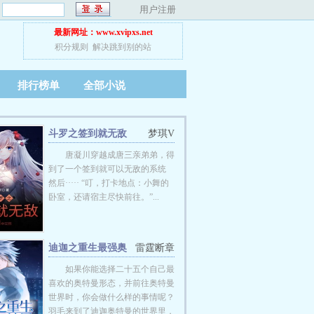
：
用户注册
最新网址：www.xvipxs.net
积分规则
解决跳到别的站
排行榜单
全部小说
斗罗之签到就无敌
梦琪V
唐凝川穿越成唐三亲弟弟，得
到了一个签到就可以无敌的系统
然后····· “叮，打卡地点：小舞的
卧室，还请宿主尽快前往。”...
迪迦之重生最强奥
雷霆断章
特曼
如果你能选择二十五个自己最
喜欢的奥特曼形态，并前往奥特曼
世界时，你会做什么样的事情呢？
羽毛来到了迪迦奥特曼的世界里，