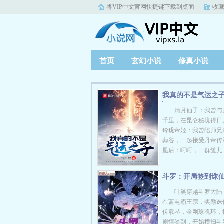
将VIP中文官网快捷键下载到桌面
收藏
首页
玄幻小说
修真小说
我真的不是气运之
清月仙子：我曾与
千里，在昆仑秘境得日
玲珑帝姬：我曾陪师兄
葬谷，一起接受丹帝传
凰后：呵呵，一群雏儿！知
斗罗：开局签到诛
剑
叶笑穿越斗罗大陆
在蓝电霸王宗，奖励诛
伏羲琴，金刚琢魂环，
剧情签到，开始横扫斗