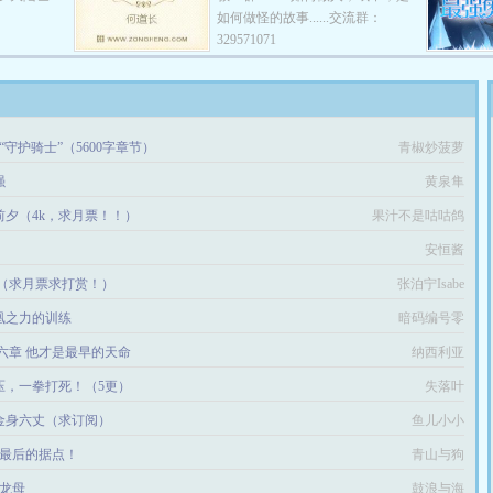
如何做怪的故事......交流群：
329571071
“守护骑士”（5600字章节）
青椒炒菠萝
强
黄泉隼
会前夕（4k，求月票！！）
果汁不是咕咕鸽
安恒酱
（求月票求打赏！）
张泊宁Isabe
凤凰之力的训练
暗码编号零
六章 他才是最早的天命
纳西利亚
碾压，一拳打死！（5更）
失落叶
，金身六丈（求订阅）
鱼儿小小
城，最后的据点！
青山与狗
 龙母
鼓浪与海