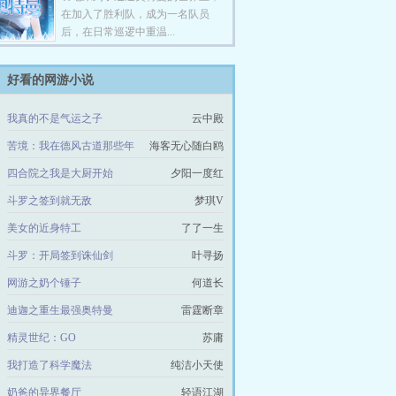
在加入了胜利队，成为一名队员
后，在日常巡逻中重温...
好看的网游小说
我真的不是气运之子
云中殿
苦境：我在德风古道那些年
海客无心随白鸥
四合院之我是大厨开始
夕阳一度红
斗罗之签到就无敌
梦琪V
美女的近身特工
了了一生
斗罗：开局签到诛仙剑
叶寻扬
网游之奶个锤子
何道长
迪迦之重生最强奥特曼
雷霆断章
精灵世纪：GO
苏庸
我打造了科学魔法
纯洁小天使
奶爸的异界餐厅
轻语江湖