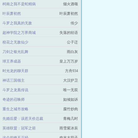
柯南之我不是蛇精病
烟火酒颂
叶辰萧初然
叶辰萧初然
斗罗之我真的无敌
传少
超神学院之万界商城
失落的轻语
校花之无敌仙少
公子迁
刀剑之银光乱舞
雨白灰
球王养成器
皇上万万岁
时光龙的聊天群
方舟934
神话三国领主
大汉护卫
斗罗之龙凰传说
唯一无双
奇迹的召唤师
如倾如诉
重生之城市攻略
腐竹炒肉
先婚后爱：误惹天价总裁
青梅几时
英雄联盟：冠军之箭
雨雪紫冰辰
这个前锋不正经
肉末大茄子