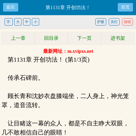
返回
第1131章 开创功法！
首页
字:
大
中
小
护眼
关灯
报错
上一章
回目录
下一页
进书架
最新网址：m.xvipxs.net
第1131章 开创功法！ (第1/3页)
传承石碑前。
顾长青和沈妙衣盘膝端坐，二人身上，神光笼
罩，道音流转。
让目睹这一幕的众人，都是不自主睁大双眼，
几不敢相信自己的眼睛！