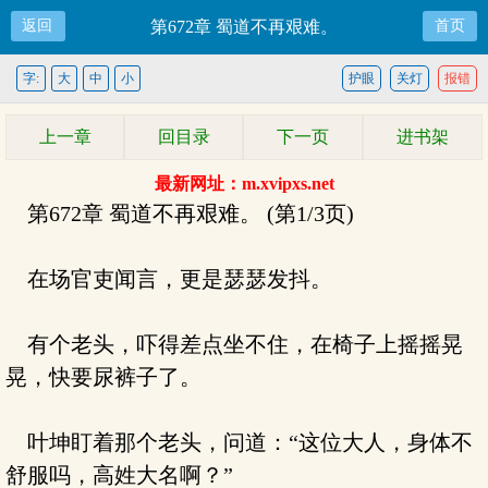
返回
第672章 蜀道不再艰难。
首页
字:
大
中
小
护眼
关灯
报错
上一章
回目录
下一页
进书架
最新网址：m.xvipxs.net
第672章 蜀道不再艰难。 (第1/3页)
在场官吏闻言，更是瑟瑟发抖。
有个老头，吓得差点坐不住，在椅子上摇摇晃
晃，快要尿裤子了。
叶坤盯着那个老头，问道：“这位大人，身体不
舒服吗，高姓大名啊？”