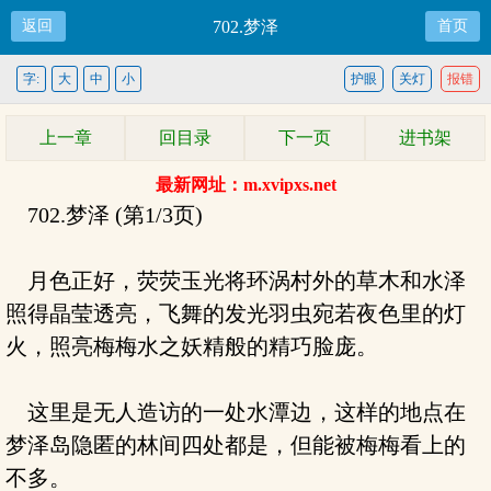
返回
702.梦泽
首页
字:
大
中
小
护眼
关灯
报错
上一章
回目录
下一页
进书架
最新网址：m.xvipxs.net
702.梦泽 (第1/3页)
月色正好，荧荧玉光将环涡村外的草木和水泽
照得晶莹透亮，飞舞的发光羽虫宛若夜色里的灯
火，照亮梅梅水之妖精般的精巧脸庞。
这里是无人造访的一处水潭边，这样的地点在
梦泽岛隐匿的林间四处都是，但能被梅梅看上的
不多。