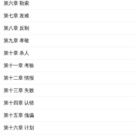
第六章 勒索
第七章 发难
第八章 反制
第九章 孝敬
第十章 杀人
第十一章 考验
第十二章 情报
第十三章 失败
第十四章 认错
第十五章 傀儡
第十六章 计划