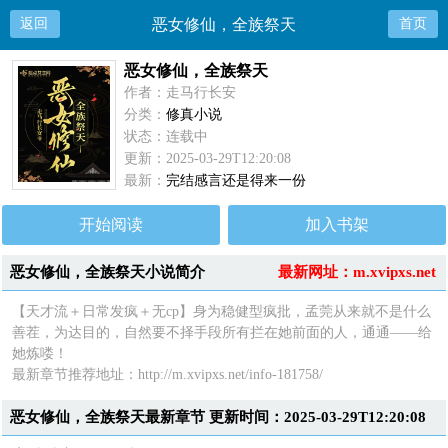
返回
恶女修仙，全族祭天
首页
恶女修仙，全族祭天
作者：走马行长安
分类：
修真小说
状态：连载中
更新：2025-03-29T12:20:08
最新：
完结感言还是得来一份
开始阅读
加入书架
恶女修仙，全族祭天小说简介
最新网址：m.xvipxs.net
【天才流＋日常发疯＋无cp】身为稳健型疯批，孟莞从来就不是什么
善茬，为达目的，自然要不择手段所有拦在她前面的人，通通——给
她炼喽！
最新章节推荐地址：http://m.xvipxs.net/info-181758/
恶女修仙，全族祭天最新章节 更新时间：2025-03-29T12:20:08