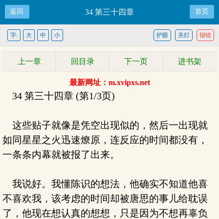
返回
34 第三十四章
首页
字:
大
中
小
护眼
关灯
报错
上一章
回目录
下一页
进书架
最新网址：m.xvipxs.net
34 第三十四章 (第1/3页)
这些贴子就像是凭空出现似的，然后一出现就
如同星星之火迅速燎原，连反应的时间都没有，
一条条内幕就被报了出来。
我说好。我懂陈识的想法，他确实不知道他喜
不喜欢我，该考虑的时间却被唐思的事儿给耽误
了，他现在想认真的想想，只是因为不想再辜负