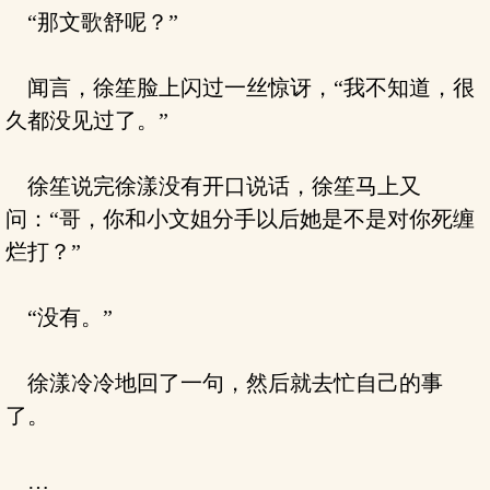
“那文歌舒呢？”
闻言，徐笙脸上闪过一丝惊讶，“我不知道，很
久都没见过了。”
徐笙说完徐漾没有开口说话，徐笙马上又
问：“哥，你和小文姐分手以后她是不是对你死缠
烂打？”
“没有。”
徐漾冷冷地回了一句，然后就去忙自己的事
了。
…