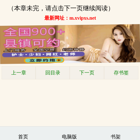
（本章未完，请点击下一页继续阅读）
最新网址：m.xvipxs.net
上一章
回目录
下一页
存书签
首页
电脑版
书架