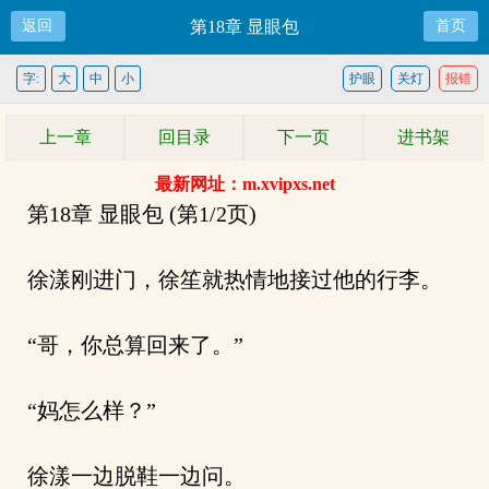
返回
第18章 显眼包
首页
字:
大
中
小
护眼
关灯
报错
上一章
回目录
下一页
进书架
最新网址：m.xvipxs.net
第18章 显眼包 (第1/2页)
徐漾刚进门，徐笙就热情地接过他的行李。
“哥，你总算回来了。”
“妈怎么样？”
徐漾一边脱鞋一边问。