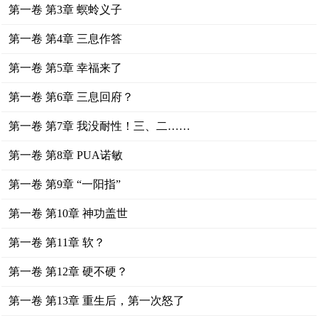
第一卷 第3章 螟蛉义子
第一卷 第4章 三息作答
第一卷 第5章 幸福来了
第一卷 第6章 三息回府？
第一卷 第7章 我没耐性！三、二……
第一卷 第8章 PUA诺敏
第一卷 第9章 “一阳指”
第一卷 第10章 神功盖世
第一卷 第11章 软？
第一卷 第12章 硬不硬？
第一卷 第13章 重生后，第一次怒了