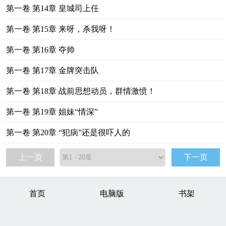
第一卷 第14章 皇城司上任
第一卷 第15章 来呀，杀我呀！
第一卷 第16章 夺帅
第一卷 第17章 金牌突击队
第一卷 第18章 战前思想动员，群情激愤！
第一卷 第19章 姐妹“情深”
第一卷 第20章 “犯病”还是很吓人的
上一页
下一页
首页
电脑版
书架