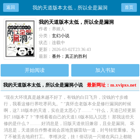
返回
我的天道版本太低，所以全是漏洞
首页
我的天道版本太低，所以全是漏洞
作者：养姬人
分类：
玄幻小说
状态：连载中
更新：2026-03-02T23:36:43
最新：
番外：真正的胜利
开始阅读
加入书架
我的天道版本太低，所以全是漏洞小说
最新网址：m.xvipxs.net
简介
“现在大环境真是越来越不好了，有钱的白日飞升，没钱的寸步难
行，我看这修行界吃枣药丸。” “真怀念老版本全是修行漏洞的时候
啊，这7.18版本的天道，实在是太恶心了........” “什么，天道已经更新
到7.18版本了？”李维看着自己的天道1.0版本陷入沉思！ 那我这些天
修的是什么？.........好消息是，旧版天道依旧兼容，且全是漏洞。 坏
消息是，天道抓住作弊者就会原地赏赐雷劫一道，封号转世重修。为
了不被丢去地府打工。 李维决定，挂！俗话说一只猪在风口上都能