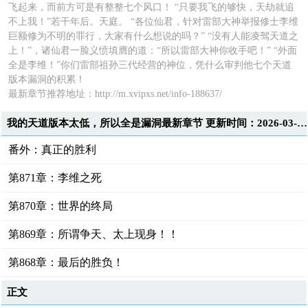
飞起来，而前方可是有整整七个风口！ “只要我飞的够快，天劫就追
不上我！”若干年后。天庭。 “各位仙君，针对雷部大神举报修士李维
巨额修为不明的罪行，大家有什么想说的吗？” “没有人能凌驾天道之
上！”，诸仙君一脸义愤填膺的道：“所以雷部大神你收手吧！” “外面
全是李维！”你们雷部祖孙三代经营的神位，凭什么审判他七个天道
版本漏洞的积累！
最新章节推荐地址：http://m.xvipxs.net/info-188637/
我的天道版本太低，所以全是漏洞最新章节 更新时间：2026-03-02T23:36:43
番外：真正的胜利
第871章：李维之死
第870章：世界的终局
第869章：所谓争天、太上现身！！
第868章：最后的胜负！
正文