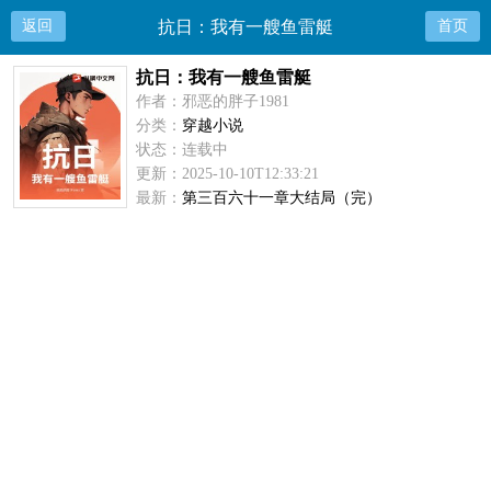
返回
抗日：我有一艘鱼雷艇
首页
抗日：我有一艘鱼雷艇
作者：邪恶的胖子1981
分类：
穿越小说
状态：连载中
更新：2025-10-10T12:33:21
最新：
第三百六十一章大结局（完）
开始阅读
加入书架
抗日：我有一艘鱼雷艇小说简介
最新网址：m.xvipxs.net
他：封建余孽，粘杆处侍卫他：反动先锋，手沾血债他：废柴大叔，
失婚失业三个灵魂一个身体，从甲午到二战，从和平到战争，深入骨
髓的是抗日的执念。 《亮剑》、《团长》、《渗透》、《潜伏》
最新章节推荐地址：http://m.xvipxs.net/info-189648/
抗日：我有一艘鱼雷艇最新章节 更新时间：2025-10-10T12:33:21