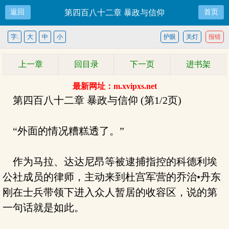
返回
第四百八十二章 暴政与信仰
首页
字:
大
中
小
护眼
关灯
报错
上一章
回目录
下一页
进书架
最新网址：m.xvipxs.net
第四百八十二章 暴政与信仰 (第1/2页)
“外面的情况糟糕透了。”
作为马拉、达达尼昂等被逮捕指控的科德利埃
公社成员的律师，主动来到杜宫军营的乔治•丹东
刚在士兵带领下进入众人暂居的收容区，说的第
一句话就是如此。