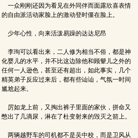
一众刚刚还因为看见在外同伴而面露欣喜表情
的自由派活动家脸上的激动登时僵在脸上。
少年心性，向来活泼易躁的达达尼昂
李珣可以看出来，二人修为相当不俗，都是神
化婴儿的水平，并不比这边除他和顾颦儿之外的
任何一人逊色，甚至还有超出，如此事实，几个
精英弟子反应过来后，都有些讪讪，气氛一时间
尴尬起来。
厉如龙上前，又掏出裤子里面的家伙，拼命又
憋出了几滴尿，淋在了杜变射来的毁灭之箭上。
两辆越野车的司机都不是吴中校，而是卫风从