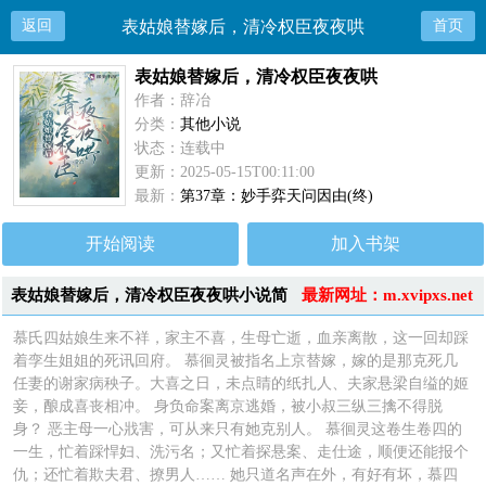
返回
表姑娘替嫁后，清冷权臣夜夜哄
首页
表姑娘替嫁后，清冷权臣夜夜哄
作者：辞冶
分类：
其他小说
状态：连载中
更新：2025-05-15T00:11:00
最新：
第37章：妙手弈天问因由(终)
开始阅读
加入书架
表姑娘替嫁后，清冷权臣夜夜哄小说简
最新网址：m.xvipxs.net
介
慕氏四姑娘生来不祥，家主不喜，生母亡逝，血亲离散，这一回却踩
着孪生姐姐的死讯回府。 慕徊灵被指名上京替嫁，嫁的是那克死几
任妻的谢家病秧子。大喜之日，未点睛的纸扎人、夫家悬梁自缢的姬
妾，酿成喜丧相冲。 身负命案离京逃婚，被小叔三纵三擒不得脱
身？ 恶主母一心戕害，可从来只有她克别人。 慕徊灵这卷生卷四的
一生，忙着踩悍妇、洗污名；又忙着探悬案、走仕途，顺便还能报个
仇；还忙着欺夫君、撩男人…… 她只道名声在外，有好有坏，慕四