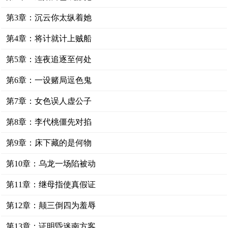
第3章：沉云你太纵着她
第4章：将计就计上贼船
第5章：连夜追逐至何处
第6章：一设赌局逗色鬼
第7章：女色误人虚公子
第8章：李代桃僵先对掐
第9章：床下藏的是何物
第10章：乌龙一场陷被动
第11章：继母指使真假证
第12章：颠三倒四为羞辱
第13章：证明昏迷南方客