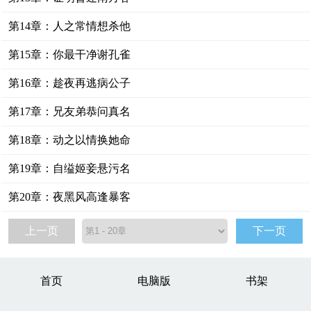
第14章：人之常情想杀他
第15章：你最干净谢孔雀
第16章：趁夜再逃病公子
第17章：兄友弟恭问真名
第18章：动之以情换她命
第19章：自缢姬妾悬污名
第20章：夜黑风高逢暴客
上一页
下一页
首页
电脑版
书架