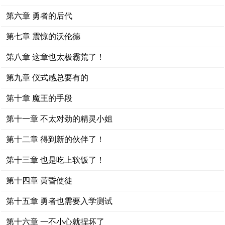
第六章 勇者的后代
第七章 震惊的沃伦德
第八章 这章也太极霸荒了！
第九章 仪式感总要有的
第十章 魔王的手段
第十一章 不太对劲的精灵小姐
第十二章 得到新的伙伴了！
第十三章 也是吃上软饭了！
第十四章 黄昏使徒
第十五章 勇者也需要入学测试
第十六章 一不小心就捏坏了