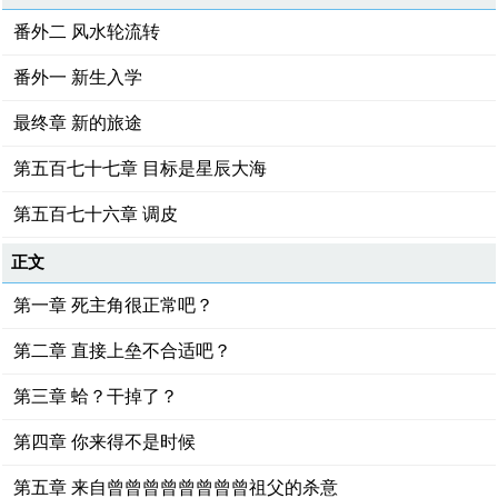
番外二 风水轮流转
番外一 新生入学
最终章 新的旅途
第五百七十七章 目标是星辰大海
第五百七十六章 调皮
正文
第一章 死主角很正常吧？
第二章 直接上垒不合适吧？
第三章 蛤？干掉了？
第四章 你来得不是时候
第五章 来自曾曾曾曾曾曾曾曾祖父的杀意