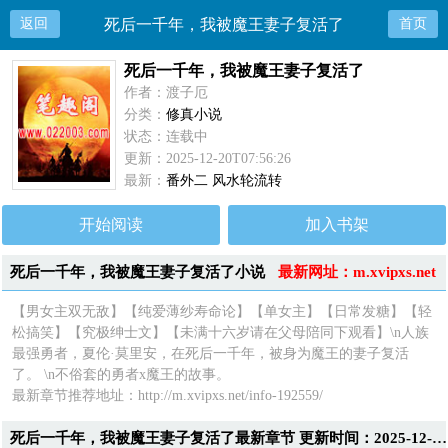
返回
死后一千年，我被魔王妻子复活了
首页
死后一千年，我被魔王妻子复活了
作者：渡子厄
分类：
修真小说
状态：连载中
更新：2025-12-20T07:56:26
最新：
番外二 风水轮流转
开始阅读
加入书架
死后一千年，我被魔王妻子复活了小说
最新网址：m.xvipxs.net
简介
【男女主双无敌】【纯爱薄纱寿命论】【单女主】【日常发糖】【轻
松搞笑】【究极绅士文】【未满十六岁请在父母陪同下观看】\n人族
最强勇者，夏伦·莫里安，在死后一千年，被身为魔王的妻子复活
了。 \n不俗套的勇者x魔王的故事。
最新章节推荐地址：http://m.xvipxs.net/info-192559/
死后一千年，我被魔王妻子复活了最新章节 更新时间：2025-12-20T07:56:26