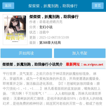
返回
桀桀桀，妖魔别跑，助我修行
首页
桀桀桀，妖魔别跑，助我修行
作者：牵着老虎晒月亮
分类：
玄幻小说
状态：连载中
更新：2025-12-06T19:53:09
最新：
第308章大结局
开始阅读
加入书架
桀桀桀，妖魔别跑，助我修行小说简介
最新网址：m.xvipxs.net
平行世界，灵气复苏，之前只存在于神话里的妖魔纷纷现身。 林
凡，穿越而来，成为一个黄袍加身的外卖员，开局便遭遇妖魔吸食。
即将重开之际，激活极品进化系统。 【叮！您被蛇妖敖闰吸食：膻
中穴强化+1，+1，+1……】 林凡看着面前的蓝发妖姬，嘴角疯狂上
扬。 “用力啊！千万别客气！” …… 人人都怕妖魔，而林凡却满世界
碰瓷： 无量树妖的死亡缠绕，是他淬体的最佳SPA；白骨夫人的销魂
幻术，是他免费的精神特训；就连冥河老祖的灭世一击，都成了他突