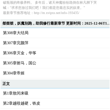
破瓶颈的终极养料。 多年后，诸天神魔纷纷跪倒在林凡脚下哭
喊：“求求您放过我们吧！我们都是您最忠实的奴隶。”
最新章节推荐地址：http://m.xvipxs.net/info-193435/
桀桀桀，妖魔别跑，助我修行最新章节 更新时间：2025-12-0
第308章大结局
第307章完颜萍
第306章灭金，华筝
第305章驸马，国公
第304章帝姬
正文
第1章敖闰来吸
第2章越咬越硬，铁皮