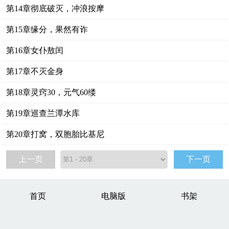
第14章彻底破灭，冲浪按摩
第15章缘分，果然有诈
第16章女仆敖闰
第17章不灭金身
第18章灵窍30，元气60缕
第19章巡查兰潭水库
第20章打窝，双胞胎比基尼
上一页
下一页
首页
电脑版
书架