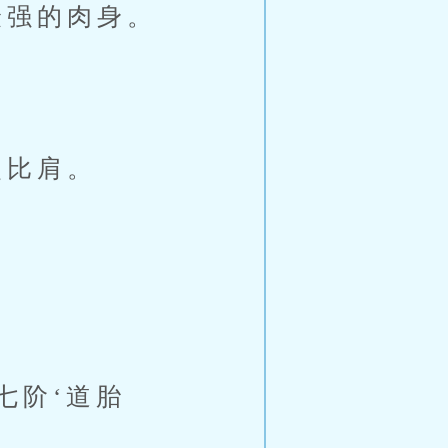
强的肉身。
。
灵比肩。
七阶‘道胎