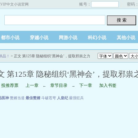
账号：
密码
VIP中文小说官网
搜 索
都市小说
穿越小说
网游小说
科幻小说
其他小说
供品！
> 正文 第125章 隐秘组织‘黑神会’，提取邪祟之力
文 第125章 隐秘组织‘黑神会’，提取邪祟
投推荐票
上一章
章节目录
下一章
加入书签
←
→
品医神
赘婿当道
最佳赘婿
斗破苍穹
人皇纪
最强狂兵