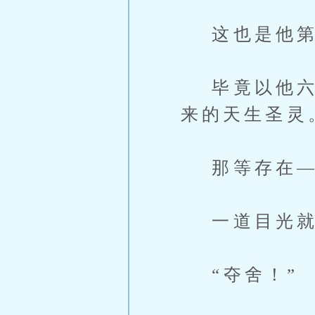
这也是他第
毕竟以他六阶
来的天生圣灵
那等存在—
一道目光就
“夺舍！”