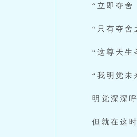
“立即夺舍
“只有夺舍之
“这尊天生圣
“我明觉未来
明觉深深呼
但就在这时