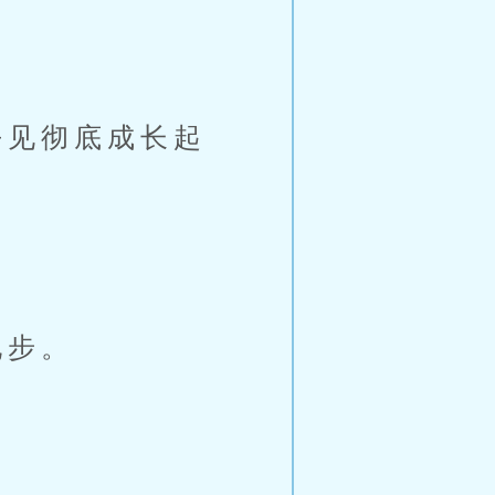
见彻底成长起
地步。