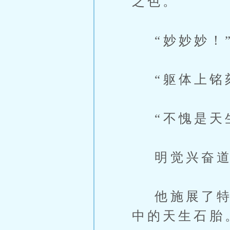
之色。
“妙妙妙！
“躯体上铭刻
“不愧是天生
明觉兴奋道
他施展了特殊
中的天生石胎