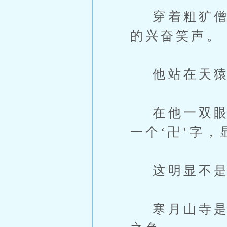
穿着粗犷僧袍
的兴奋笑声。
他站在天猿
在他一双眼眸
一个‘卍’字
这明显不是
寒月山寺是正