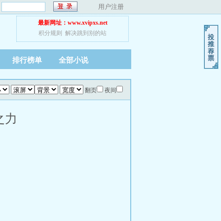
：
用户注册
最新网址：www.xvipxs.net
积分规则
解决跳到别的站
排行榜单
全部小说
翻页
夜间
之力