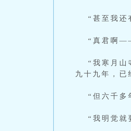
“甚至我还有
“真君啊—
“我寒月山寺
九十九年，已
“但六千多年
“我明觉就要