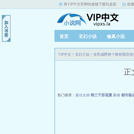
将VIP中文官网快捷键下载到桌面
收藏
首页
玄幻小说
修真小说
VIP中文
>
玄幻小说
>
全民成野神？唯有我百倍
正
热门推荐：
最佳女婿
韩三千苏迎夏
豪婿
都市极