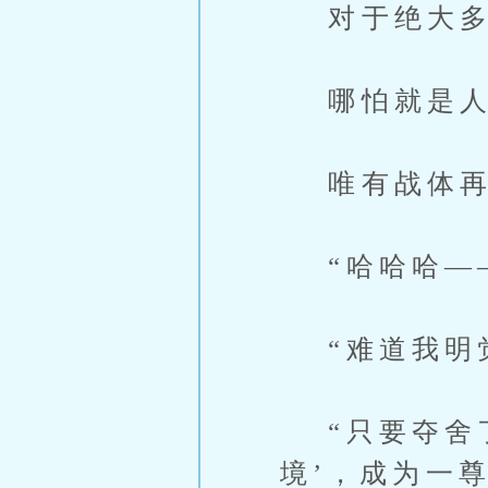
对于绝大多
哪怕就是人
唯有战体再
“哈哈哈—
“难道我明觉
“只要夺舍了
境’，成为一尊