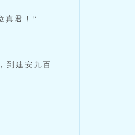
位真君！”
，到建安九百