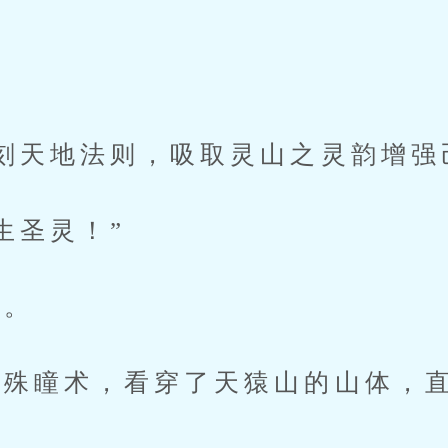
”
天地法则，吸取灵山之灵韵增强
圣灵！”
。
瞳术，看穿了天猿山的山体，直
。