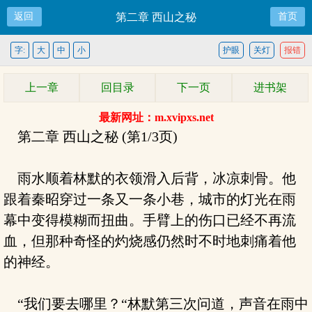
返回
第二章 西山之秘
首页
字:
大
中
小
护眼
关灯
报错
上一章
回目录
下一页
进书架
最新网址：m.xvipxs.net
第二章 西山之秘 (第1/3页)
雨水顺着林默的衣领滑入后背，冰凉刺骨。他
跟着秦昭穿过一条又一条小巷，城市的灯光在雨
幕中变得模糊而扭曲。手臂上的伤口已经不再流
血，但那种奇怪的灼烧感仍然时不时地刺痛着他
的神经。
“我们要去哪里？“林默第三次问道，声音在雨中