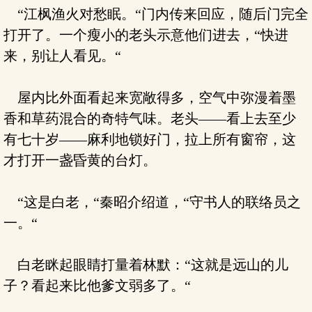
“江枫渔火对愁眠。“门内传来回应，随后门完全
打开了。一个瘦小的老头示意他们进去，“快进
来，别让人看见。“
屋内比外面看起来宽敞得多，空气中弥漫着墨
香和草药混合的奇特气味。老头——看上去至少
有七十岁——麻利地锁好门，拉上所有窗帘，这
才打开一盏昏黄的台灯。
“这是白老，“秦昭介绍道，“守书人的联络员之
一。“
白老眯起眼睛打量着林默：“这就是远山的儿
子？看起来比他爹文弱多了。“