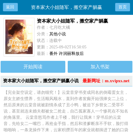
返回
资本家大小姐随军，搬空家产躺赢
首页
资本家大小姐随军，搬空家产躺赢
作者：七月吃大橘
分类：
其他小说
状态：连载中
更新：2025-09-02T16:50:05
最新：
番外 许润丽释放后
开始阅读
加入书架
资本家大小姐随军，搬空家产躺赢小说
最新网址：m.xvipxs.net
简介
【完全架空设定，请勿细究！】云棠音穿书变成同名的倒霉蛋女主，
原女主娇生惯养，生活顺风顺水，直到作者发癫开始强捧女二上位，
然后原来的云棠音就被剧情杀成了丑小鸭，被迫下乡替女二受罪不
说，甚至就连未婚夫都被女二抢走，自己孤家寡人一个惨死在不知名
的角落里。 云棠音怒骂作者上千楼，我行让我来！穿书后的云棠
音，先给女二一嘴巴，再抢金手指，然后和渣爹断亲不手软，脸打得
啪啪响，一条龙操作下来，云家积攒百年的家业就都揣进了她的口袋