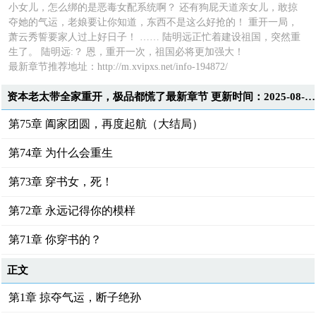
小女儿，怎么绑的是恶毒女配系统啊？ 还有狗屁天道亲女儿，敢掠
夺她的气运，老娘要让你知道，东西不是这么好抢的！ 重开一局，
萧云秀誓要家人过上好日子！ …… 陆明远正忙着建设祖国，突然重
生了。 陆明远:？ 恩，重开一次，祖国必将更加强大！
最新章节推荐地址：http://m.xvipxs.net/info-194872/
资本老太带全家重开，极品都慌了最新章节 更新时间：2025-08-08T00:23:55
第75章 阖家团圆，再度起航（大结局）
第74章 为什么会重生
第73章 穿书女，死！
第72章 永远记得你的模样
第71章 你穿书的？
正文
第1章 掠夺气运，断子绝孙