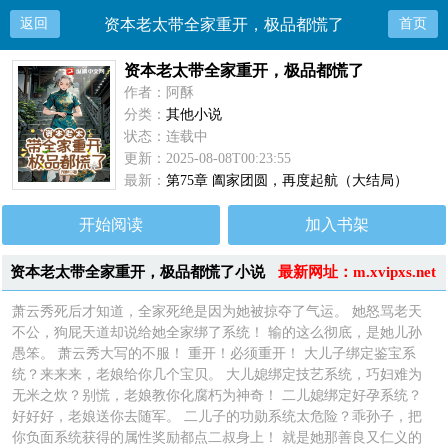
返回
资本老太带全家重开，极品都慌了
首页
资本老太带全家重开，极品都慌了
作者：阿酥
分类：
其他小说
状态：连载中
更新：2025-08-08T00:23:55
最新：
第75章 阖家团圆，再度起航（大结局）
开始阅读
加入书架
资本老太带全家重开，极品都慌了小说
最新网址：m.xvipxs.net
简介
萧云秀死后才知道，全家死绝是因为她被掠夺了气运。 她怒骂老天
不公，狗屁天道却说给她全家绑了系统！ 输的这么彻底，是她儿孙
愚笨。 萧云秀大写的不服！ 重开！必须重开！ 大儿子绑定鉴宝系
统？来来来，老娘给你几个宝贝。 大儿媳绑定技艺系统，巧妇难为
无米之炊？别慌，老娘教你化腐朽为神奇！ 二儿媳绑定好孕系统？
好好好，老娘送你去随军。 二儿子的功勋系统太危险？乖孙子，把
你负面系统获得的属性奖励都点二叔身上！ 就是她那善良又仁义的