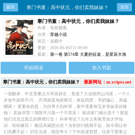
返回
寒门书童：高中状元，你们卖我妹妹？
首页
寒门书童：高中状元，你们卖我妹妹？
作者：苍梧栖凰
分类：
穿越小说
状态：连载中
更新：2026-06-06T11:09:00
最新：
第一卷 第574章 大夏的征途，是星辰大海
（完）
开始阅读
加入书架
寒门书童：高中状元，你们卖我妹妹？
最新网址：m.xvipxs.net
小说简介
一觉醒来，中文系重点大学高材生，竟成了大业朝穷山沟里，一个八
岁放牛娃陈平川。 开局就是地狱模式：家徒四壁，爷奶偏心，亲戚
嘲讽！ 更要命的是，为供养大伯科举，家中竟要将五岁亲妹卖掉换
钱！ 卖妹求荣？我陈平川第一个不答应！ 谁说寒门难出贵子？那是
他们没见过真正的降维打击！ 科举考试？九年义务教育加大学知
识，轻松碾压！ 极品亲戚想沾光？当初你们瞧我不起，如今我让你
们高攀不起！ 奸臣当道，朝堂争斗？千年权谋智慧，玩弄于股掌之