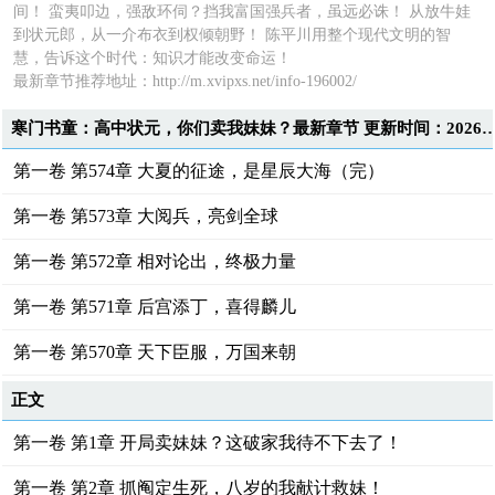
间！ 蛮夷叩边，强敌环伺？挡我富国强兵者，虽远必诛！ 从放牛娃
到状元郎，从一介布衣到权倾朝野！ 陈平川用整个现代文明的智
慧，告诉这个时代：知识才能改变命运！
最新章节推荐地址：http://m.xvipxs.net/info-196002/
寒门书童：高中状元，你们卖我妹妹？最新章节 更新时间：2026-06-0
第一卷 第574章 大夏的征途，是星辰大海（完）
第一卷 第573章 大阅兵，亮剑全球
第一卷 第572章 相对论出，终极力量
第一卷 第571章 后宫添丁，喜得麟儿
第一卷 第570章 天下臣服，万国来朝
正文
第一卷 第1章 开局卖妹妹？这破家我待不下去了！
第一卷 第2章 抓阄定生死，八岁的我献计救妹！