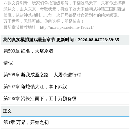
八张文身刺青，玩家们争抢顶级账号，干翻这鸟天下，只有你选择弃
武从文，走入东京，考取状元，再造了这大宋仙朝从神话三国到西游
伏魔，从封神杀劫到……每一次开局都是对命运副本的绝对颠覆。
万千世界，无限可能。你的选择，即是传奇！
最新章节推荐地址：http://m.xvipxs.net/info-196221/
我的真实模拟游戏最新章节 更新时间：2026-08-04T23:59:35
第599章 红名，大屠杀者
请假
第598章 断我成圣之路，大屠杀进行时
第597章 龟蛇锁大江，拿下武汉
第596章 沿长江而下，五十万预备役
正文
第1章 万界，开始之初