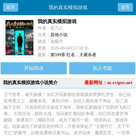
返回
我的真实模拟游戏
首页
我的真实模拟游戏
作者：斩刀人
分类：
其他小说
状态：连载中
更新：2026-08-04T23:59:35
最新：
第599章 红名，大屠杀者
开始阅读
加入书架
我的真实模拟游戏小说简介
最新网址：m.xvipxs.net
万千世界，诸天纵横！当亿万玩家都在游戏规则里挣扎求生，你已站
在维度之上，俯瞰全局。 来到1990，当别人都在南下淘金，当二道
贩子之时，只有你把目光放在了海外，用格瓦斯撬动了苏联的飞机订
单。 大清沉沦，殖民大战，当玩家忙着站队争霸，你已经在婆罗洲
建国，驱逐荷兰，脚踩爪哇，成为了南洋一霸。 明末风云，群雄并
起。玩家成为了肆虐历史的伟力，只有你举起了 “大明可亡，天下不
可亡”的旗号，以铁血重铸汉家河山。水浒仙侠，魔星乱世。 一百零