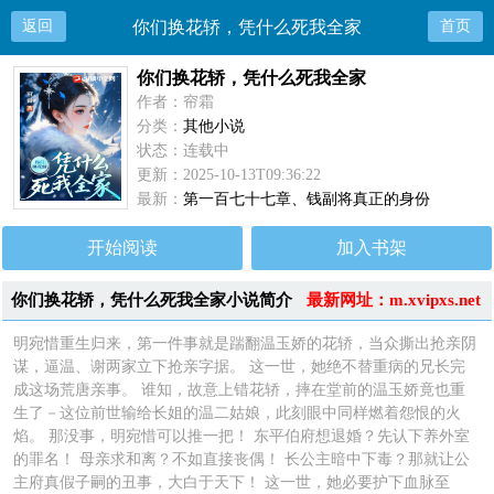
返回
你们换花轿，凭什么死我全家
首页
你们换花轿，凭什么死我全家
作者：帘霜
分类：
其他小说
状态：连载中
更新：2025-10-13T09:36:22
最新：
第一百七十七章、钱副将真正的身份
开始阅读
加入书架
你们换花轿，凭什么死我全家小说简介
最新网址：m.xvipxs.net
明宛惜重生归来，第一件事就是踹翻温玉娇的花轿，当众撕出抢亲阴
谋，逼温、谢两家立下抢亲字据。 这一世，她绝不替重病的兄长完
成这场荒唐亲事。 谁知，故意上错花轿，摔在堂前的温玉娇竟也重
生了－这位前世输给长姐的温二姑娘，此刻眼中同样燃着怨恨的火
焰。 那没事，明宛惜可以推一把！ 东平伯府想退婚？先认下养外室
的罪名！ 母亲求和离？不如直接丧偶！ 长公主暗中下毒？那就让公
主府真假子嗣的丑事，大白于天下！ 这一世，她必要护下血脉至