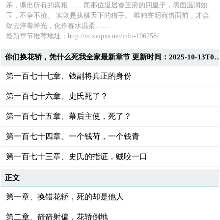
亲，撕出所有的真相…… 而那位退居睿王府的四皇子，表面温润如
玉，不争不抢。 实则是执棋天下的猎手。 唯独在明宛惜面前，才会
敛去淬毒眸光，化作春水温柔……
最新章节推荐地址：http://m.xvipxs.net/info-196258/
你们换花轿，凭什么死我全家最新章节 更新时间：2025-10-1
第一百七十七章、钱副将真正的身份
第一百七十六章、史氏死了？
第一百七十五章、幕后主使，死了？
第一百七十四章、一个钱荷，一个钱青
第一百七十三章、史氏的指证，贼咬一口
正文
第一章、换错花轿，死的却是他人
第二章、箭箭射偏，花轿倒地