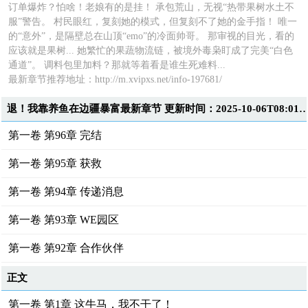
订单爆炸？怕啥！老娘有的是挂！ 承包荒山，无视“热带果树水土不
服”警告。 村民眼红，复刻她的模式，但复刻不了她的金手指！ 唯一
的“意外”，是隔壁总在山顶“emo”的冷面帅哥。 那审视的目光，看的
应该就是果树... 她繁忙的果蔬物流链，被境外毒枭盯成了完美“白色
通道”。 调料包里加料？那就等着看是谁生死难料...
最新章节推荐地址：http://m.xvipxs.net/info-197681/
退！我靠养鱼在边疆暴富最新章节 更新时间：2025-10-06T08
第一卷 第96章 完结
第一卷 第95章 获救
第一卷 第94章 传递消息
第一卷 第93章 WE园区
第一卷 第92章 合作伙伴
正文
第一卷 第1章 这牛马，我不干了！