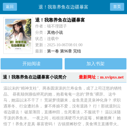
返回
退！我靠养鱼在边疆暴富
首页
退！我靠养鱼在边疆暴富
作者：喵不理团子
分类：
其他小说
状态：连载中
更新：2025-10-06T08:01:00
最新：
第一卷 第96章 完结
开始阅读
加入书架
退！我靠养鱼在边疆暴富小说简介
最新网址：m.xvipxs.net
温以沫的“精神支柱”、两条圆滚滚的兰寿金鱼，成了上司迁怒的牺牲
品。 昼夜颠倒濒临猝死的她，抱着奄奄一息的“胖鱼”裸辞。 这牛
马，她温以沫不干了！ 荒诞梦境砸来，金鱼竟是灵泉神化身？ 求职
遇寒冬、行业遭封杀， 爹不疼娘不爱，没有退路？ 行！那就退到云
省边疆去！ 破屋薄田，直播种田，生死看淡，不服就干！ 温以沫随
手泼的养鱼水。 一夜之间，枯枝挂满硬币大的蓝莓，鲜嫩脆爽！ 她
悟了！养鱼才是真·暴富密码！ 古镇摆摊秒空，美食博主直播带火。