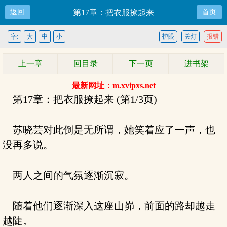
返回
第17章：把衣服撩起来
首页
字:
大
中
小
护眼
关灯
报错
上一章
回目录
下一页
进书架
最新网址：m.xvipxs.net
第17章：把衣服撩起来 (第1/3页)
苏晓芸对此倒是无所谓，她笑着应了一声，也
没再多说。
两人之间的气氛逐渐沉寂。
随着他们逐渐深入这座山峁，前面的路却越走
越陡。