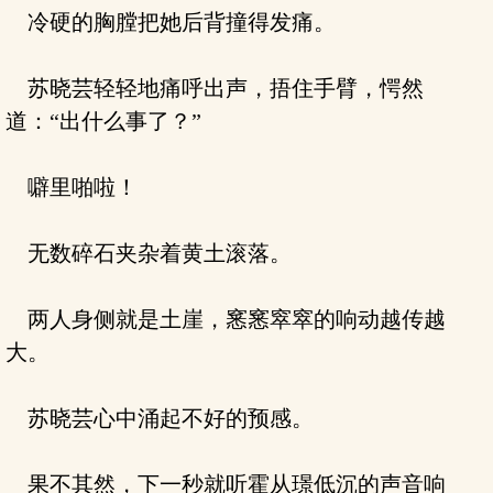
冷硬的胸膛把她后背撞得发痛。
苏晓芸轻轻地痛呼出声，捂住手臂，愕然
道：“出什么事了？”
噼里啪啦！
无数碎石夹杂着黄土滚落。
两人身侧就是土崖，窸窸窣窣的响动越传越
大。
苏晓芸心中涌起不好的预感。
果不其然，下一秒就听霍从璟低沉的声音响