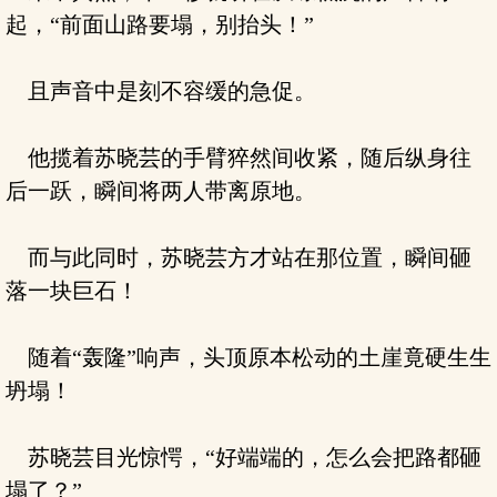
起，“前面山路要塌，别抬头！”
且声音中是刻不容缓的急促。
他揽着苏晓芸的手臂猝然间收紧，随后纵身往
后一跃，瞬间将两人带离原地。
而与此同时，苏晓芸方才站在那位置，瞬间砸
落一块巨石！
随着“轰隆”响声，头顶原本松动的土崖竟硬生生
坍塌！
苏晓芸目光惊愕，“好端端的，怎么会把路都砸
塌了？”