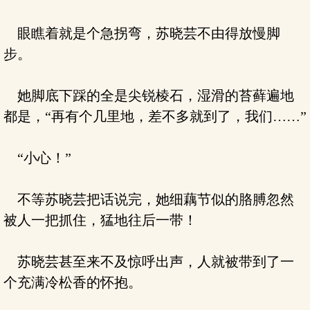
眼瞧着就是个急拐弯，苏晓芸不由得放慢脚
步。
她脚底下踩的全是尖锐棱石，湿滑的苔藓遍地
都是，“再有个几里地，差不多就到了，我们……”
“小心！”
不等苏晓芸把话说完，她细藕节似的胳膊忽然
被人一把抓住，猛地往后一带！
苏晓芸甚至来不及惊呼出声，人就被带到了一
个充满冷松香的怀抱。