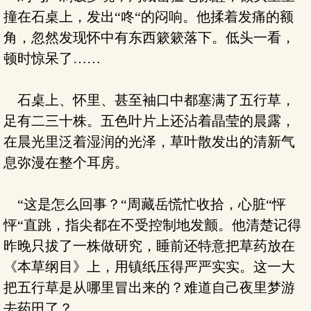
撞在石桌上，发出“咚“的闷响。他揉着发痛的额
角，忽然发现怀中有东西簌簌落下。低头一看，
顿时惊呆了……
石桌上、怀里、甚至袖口中都塞满了五行草，
足有二三十株。五色叶片上还沾着晶莹的晨露，
在晨光里泛着湿润的光泽，草叶散发出的清新气
息弥漫在整个耳房。
“这是怎么回事？“周藏岳慌忙收拾，心脏“怦
怦“直跳，指尖都在不受控制地发颤。他清楚记得
昨晚只拔了一株做研究，睡前还特意把草药放在
《本草纲目》上，用镇纸压得严严实实。这一大
把五行草是从哪里冒出来的？难道自己夜里梦游
去药田了？