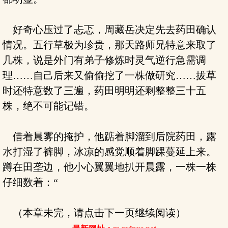
好奇心压过了忐忑，周藏岳决定先去药田确认
情况。五行草极为珍贵，那天路师兄特意来取了
几株，说是外门有弟子修炼时灵气逆行急需调
理……自己后来又偷偷挖了一株做研究……拔草
时还特意数了三遍，药田明明还剩整整三十五
株，绝不可能记错。
借着晨雾的掩护，他踮着脚溜到后院药田，露
水打湿了裤脚，冰凉的感觉顺着脚踝蔓延上来。
蹲在田垄边，他小心翼翼地扒开晨露，一株一株
仔细数着：“
（本章未完，请点击下一页继续阅读）