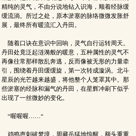
精纯的灵气，不由分说地钻入识海，顺着经脉缓
缓流淌。所过之处，原本淤塞的脉络微微发胀舒
展，最终所有暖流汇入丹田。
随着口诀在意识中回响，灵气自行运转周天。
丹田处竟泛起涟漪般的暖意，五种属性的灵气不
再像往常那样散乱奔逃，反而像被无形的力量牵
引，围绕着丹田缓缓旋，第一次转成漩涡。北斗
星辰的光芒越来越盛，将他整个人笼罩其中。那
些淤塞的经脉和漏气的丹田，在星辉冲刷下似乎
出现了一丝微妙的变化。
“喔喔喔……“
鸡鸣声刺破梦境，周藏岳猛地惊醒，额头重重