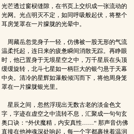
光芒透过窗棂缝隙，在书页上交织成一张流动的
光网。光点明灭不定，如同呼吸般起伏，将整个
耳房笼罩在一片朦胧的光晕中。
周藏岳忽觉身子一轻，仿佛被一股无形的气流
温柔托起，连日来的疲惫瞬间消散无踪。再睁眼
时，他已置身于无垠星空之中，万千星辰在头顶
缓缓旋转，北斗七星如一柄巨大的银勺悬于天幕
中央。清冷的星辉如瀑般倾泻而下，将他周身笼
罩在一片朦胧银光里。
星辰之间，忽然浮现出无数古老的淡金色文
字，字迹在虚空之中流转不息，汇聚成一句句玄
奥口诀：“外伏魔精，内安真性……“ 那声音仿佛
直接在他神魂深处响起，每一个字都裹挟着温润