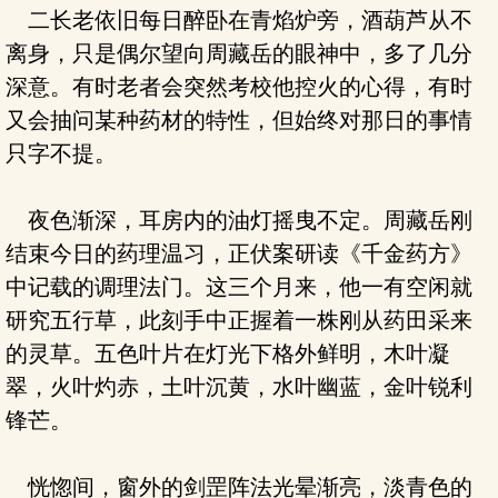
二长老依旧每日醉卧在青焰炉旁，酒葫芦从不
离身，只是偶尔望向周藏岳的眼神中，多了几分
深意。有时老者会突然考校他控火的心得，有时
又会抽问某种药材的特性，但始终对那日的事情
只字不提。
夜色渐深，耳房内的油灯摇曳不定。周藏岳刚
结束今日的药理温习，正伏案研读《千金药方》
中记载的调理法门。这三个月来，他一有空闲就
研究五行草，此刻手中正握着一株刚从药田采来
的灵草。五色叶片在灯光下格外鲜明，木叶凝
翠，火叶灼赤，土叶沉黄，水叶幽蓝，金叶锐利
锋芒。
恍惚间，窗外的剑罡阵法光晕渐亮，淡青色的