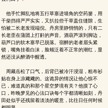
他手忙脚乱地将五行草塞进墙角的空药篓，用
干柴挡得严严实实，又扒拉些干草盖住缝隙，生
怕被二长老发现端倪。丹房里静悄悄的，只有二
长老歪在蒲团上打鼾的声音。酒葫芦滚到脚边，
葫芦口的软木塞早已脱落。宿醉的老者眉头紧
锁，嘴角挂着白沫，脸颊泛着不正常的潮红，显
然还没从醉酒中醒透。
周藏岳松了口气，后背已被冷汗浸湿，粗布衫
贴在身上凉飕飕的。这诡异的情况让他心惊不
已，难道真的和那个星空梦境有关？他摸了心
口，昨晚梦见的心法口诀每个字都清晰如刻，丹
田处似乎还残留着淡淡的暖意，比往日任何时候
都明显。