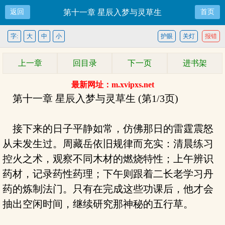
返回
第十一章 星辰入梦与灵草生
首页
字:
大
中
小
护眼
关灯
报错
上一章
回目录
下一页
进书架
最新网址：m.xvipxs.net
第十一章 星辰入梦与灵草生 (第1/3页)
接下来的日子平静如常，仿佛那日的雷霆震怒
从未发生过。周藏岳依旧规律而充实：清晨练习
控火之术，观察不同木材的燃烧特性；上午辨识
药材，记录药性药理；下午则跟着二长老学习丹
药的炼制法门。只有在完成这些功课后，他才会
抽出空闲时间，继续研究那神秘的五行草。