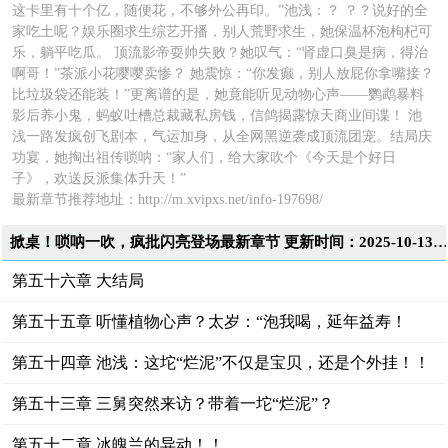
这卡里有十个亿，随便花，不够外公再印。”池浅：？ ？？说好的全
家吃土呢？娱乐圈求生综艺开播，别人荒野求生，她保温杯泡枸杞可
乐，躺平吃瓜。 顶流影帝耍帅失败？她叹气：“肾虚口臭是病，得治
啊哥！”茶派小花嘤嘤卖惨？ 她震惊：“你发癫，别人放屁你拿嘴接？
比垃圾袋还能装！”更离谱的是，她竟能听见动物心声——鹦鹉暴料
影后养小鬼，蚂蚁吐槽总裁藏私房钱，信鸽揭露惊天商业间谍！ 池
浅一路发疯创飞剧本，气运加身，从全网黑逆袭成顶流团宠。结局庆
功宴，她掏出祖传唢呐：“家人们，给大家吹个《今天是个好日
子》，欢送反派集体升天！”
最新章节推荐地址：http://m.xvipxs.net/info-197698/
掀桌！唢呐一吹，疯批闪亮登场最新章节 更新时间：2025-10-13T22:36:0
第五十六章 大结局
第五十五章 听懂植物心声？太岁：“泡我喝，延年益寿！
第五十四章 池浅：这坨“烂泥”不仅是宝贝，还是个外挂！！
第五十三章 三舅突然来访？带着一坨“烂泥”？
第五十二章 冰魄兰的异动！！