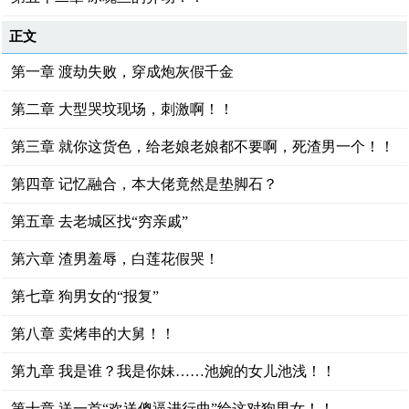
正文
第一章 渡劫失败，穿成炮灰假千金
第二章 大型哭坟现场，刺激啊！！
第三章 就你这货色，给老娘老娘都不要啊，死渣男一个！！
第四章 记忆融合，本大佬竟然是垫脚石？
第五章 去老城区找“穷亲戚”
第六章 渣男羞辱，白莲花假哭！
第七章 狗男女的“报复”
第八章 卖烤串的大舅！！
第九章 我是谁？我是你妹……池婉的女儿池浅！！
第十章 送一首“欢送傻逼进行曲”给这对狗男女！！