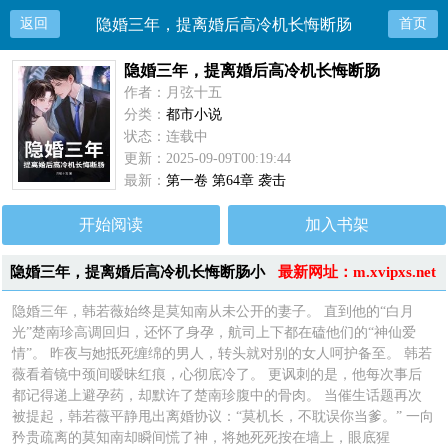
返回
隐婚三年，提离婚后高冷机长悔断肠
首页
隐婚三年，提离婚后高冷机长悔断肠
作者：月弦十五
分类：
都市小说
状态：连载中
更新：2025-09-09T00:19:44
最新：
第一卷 第64章 袭击
开始阅读
加入书架
隐婚三年，提离婚后高冷机长悔断肠小
最新网址：m.xvipxs.net
说简介
隐婚三年，韩若薇始终是莫知南从未公开的妻子。 直到他的“白月
光”楚南珍高调回归，还怀了身孕，航司上下都在磕他们的“神仙爱
情”。 昨夜与她抵死缠绵的男人，转头就对别的女人呵护备至。 韩若
薇看着镜中颈间暧昧红痕，心彻底冷了。 更讽刺的是，他每次事后
都记得递上避孕药，却默许了楚南珍腹中的骨肉。 当催生话题再次
被提起，韩若薇平静甩出离婚协议：“莫机长，不耽误你当爹。” 一向
矜贵疏离的莫知南却瞬间慌了神，将她死死按在墙上，眼底猩