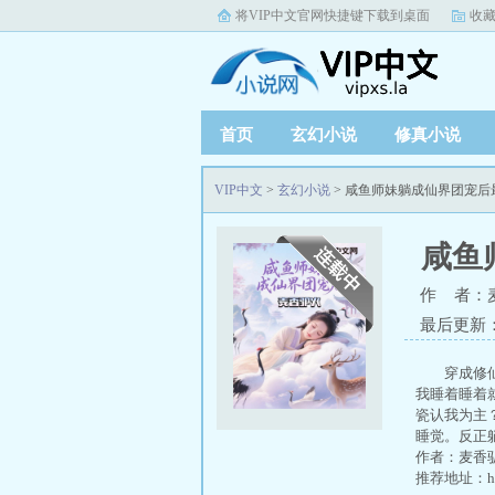
将VIP中文官网快捷键下载到桌面
收藏
首页
玄幻小说
修真小说
VIP中文
>
玄幻小说
> 咸鱼师妹躺成仙界团宠后
咸鱼
作 者：
最后更新：20
穿成修
我睡着睡着
瓷认我为主
睡觉。反正
作者：麦香
推荐地址：http: