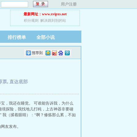
：
用户注册
最新网址：www.xvipxs.net
积分规则
解决跳到别的站
排行榜单
全部小说
荐票
,
直达底部
宝，我还在睡觉。 可谁能告诉我，为什么
秘境探险，我找地儿打盹，上古神器非要碰
” 我（揉着眼睛）：“啊？修炼那么累，不如
由网友发布。