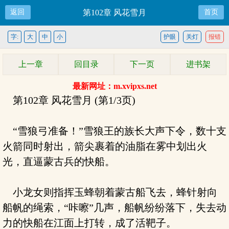
返回
第102章 风花雪月
首页
字:
大
中
小
护眼
关灯
报错
上一章
回目录
下一页
进书架
最新网址：m.xvipxs.net
第102章 风花雪月 (第1/3页)
“雪狼弓准备！”雪狼王的族长大声下令，数十支
火箭同时射出，箭尖裹着的油脂在雾中划出火
光，直逼蒙古兵的快船。
小龙女则指挥玉蜂朝着蒙古船飞去，蜂针射向
船帆的绳索，“咔嚓”几声，船帆纷纷落下，失去动
力的快船在江面上打转，成了活靶子。