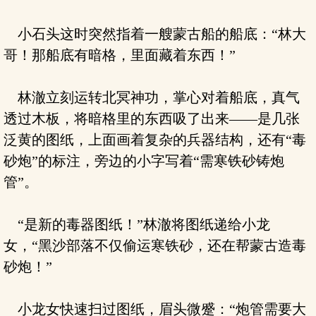
小石头这时突然指着一艘蒙古船的船底：“林大
哥！那船底有暗格，里面藏着东西！”
林澈立刻运转北冥神功，掌心对着船底，真气
透过木板，将暗格里的东西吸了出来——是几张
泛黄的图纸，上面画着复杂的兵器结构，还有“毒
砂炮”的标注，旁边的小字写着“需寒铁砂铸炮
管”。
“是新的毒器图纸！”林澈将图纸递给小龙
女，“黑沙部落不仅偷运寒铁砂，还在帮蒙古造毒
砂炮！”
小龙女快速扫过图纸，眉头微蹙：“炮管需要大