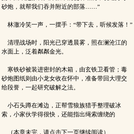
砂炮，就帮我们吞并附近的部落……”
林澈冷笑一声，一摆手：“带下去，听候发落！”
清理战场时，阳光已穿透晨雾，照在澜沧江的
水面上，泛着粼粼金光。
寒铁砂被装进密封的木箱，由玄铁卫看管；毒
砂炮图纸则由小龙女收在怀中，准备带回大理交
给段誉，一起研究破解之法。
小石头蹲在滩边，正帮雪狼族猎手整理破冰
索，小家伙学得很快，还能指出绳索缠绕的
（本章未完，请点击下一页继续阅读）