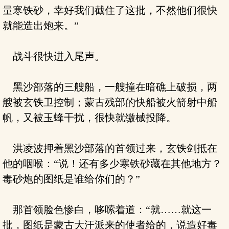
量寒铁砂，幸好我们截住了这批，不然他们很快
就能造出炮来。”
战斗很快进入尾声。
黑沙部落的三艘船，一艘撞在暗礁上破损，两
艘被玄铁卫控制；蒙古残部的快船被火箭射中船
帆，又被玉蜂干扰，很快就缴械投降。
洪凌波押着黑沙部落的首领过来，玄铁剑抵在
他的咽喉：“说！还有多少寒铁砂藏在其他地方？
毒砂炮的图纸是谁给你们的？”
那首领脸色惨白，哆嗦着道：“就……就这一
批，图纸是蒙古大汗派来的使者给的，说造好毒