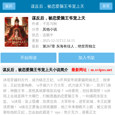
返回
谋反后，被恋爱脑王爷宠上天
首页
谋反后，被恋爱脑王爷宠上天
作者：子苏与秋
分类：
其他小说
状态：连载中
更新：2025-12-31T12:34:15
最新：
第267章 东海有佳人，绝世而独立
开始阅读
加入书架
谋反后，被恋爱脑王爷宠上天小说简介
最新网址：m.xvipxs.net
沐瑶穿越到古代，成为镇北王妃。\n开局皇帝就要赐死镇北王，按律
法，王妃也要殉葬。 \n手握六十万大军，武力值天下第一，双开门身
材，神颜王爷，居然真就要领旨自缢？ \n你要死，别拉着我呀！\n沐
瑶上去就是两个大嘴巴，打醒愚蠢的恋爱脑王爷，一剑捅死传旨太
监。 \n沐瑶：皇上昏庸，陷害忠良，大军听令，进军皇城，本王妃要
清君侧！ \n镇北王萧逸尘彻底傻眼，他三年来都瞧不上眼，被父皇强
塞给他的王妃，怎会如此霸道？ \nps：简介无力，请看正文