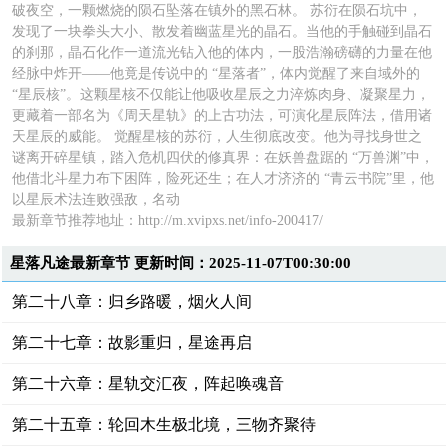
破夜空，一颗燃烧的陨石坠落在镇外的黑石林。 苏衍在陨石坑中，
发现了一块拳头大小、散发着幽蓝星光的晶石。当他的手触碰到晶石
的刹那，晶石化作一道流光钻入他的体内，一股浩瀚磅礴的力量在他
经脉中炸开——他竟是传说中的 “星落者”，体内觉醒了来自域外的
“星辰核”。这颗星核不仅能让他吸收星辰之力淬炼肉身、凝聚星力，
更藏着一部名为《周天星轨》的上古功法，可演化星辰阵法，借用诸
天星辰的威能。 觉醒星核的苏衍，人生彻底改变。他为寻找身世之
谜离开碎星镇，踏入危机四伏的修真界：在妖兽盘踞的 “万兽渊”中，
他借北斗星力布下困阵，险死还生；在人才济济的 “青云书院”里，他
以星辰术法连败强敌，名动
最新章节推荐地址：http://m.xvipxs.net/info-200417/
星落凡途最新章节 更新时间：2025-11-07T00:30:00
第二十八章：归乡路暖，烟火人间
第二十七章：故影重归，星途再启
第二十六章：星轨交汇夜，阵起唤魂音
第二十五章：轮回木生极北境，三物齐聚待