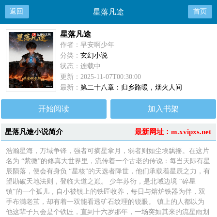
返回
星落凡途
首页
星落凡途
作者：早安啊少年
分类：
玄幻小说
状态：连载中
更新：2025-11-07T00:30:00
最新：
第二十八章：归乡路暖，烟火人间
开始阅读
加入书架
星落凡途小说简介
最新网址：m.xvipxs.net
浩瀚星海，万域争锋，强者可摘星拿月，弱者则如尘埃飘摇。在这片
名为 “紫微”的修真大世界里，流传着一个古老的传说：每当天际有星
辰陨落，便会有身负 “星核”的天选者降世，他们承载着星辰之力，有
望勘破天地法则，登临大道之巅。 少年苏衍，是北域边境 “碎星
镇”的一个孤儿，自小被镇上的铁匠收养，每日与熔炉铁器为伴，双
手布满老茧，却有着一双能看透矿石纹理的锐眼。 镇上的人都以为
他这辈子只会是个铁匠，直到十六岁那年，一场突如其来的流星雨划