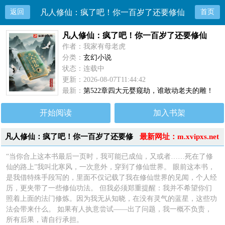
返回
凡人修仙：疯了吧！你一百岁了还要修仙
首页
凡人修仙：疯了吧！你一百岁了还要修仙
作者：我家有母老虎
分类：
玄幻小说
状态：连载中
更新：2026-08-07T11:44:42
最新：
第522章四大元婴窥劫，谁敢动老夫的雕！
开始阅读
加入书架
凡人修仙：疯了吧！你一百岁了还要修
最新网址：m.xvipxs.net
仙小说简介
“当你合上这本书最后一页时，我可能已成仙，又或者……死在了修
仙的路上”我叫北寒风，一次意外，穿到了修仙世界。 眼前这本书，
是我借特殊手段写的，里面不仅记载了我在修仙世界的见闻，个人经
历，更夹带了一些修仙功法。 但我必须郑重提醒：我并不希望你们
照着上面的法门修炼。因为我无从知晓，在没有灵气的蓝星，这些功
法会带来什么。 如果有人执意尝试——出了问题，我一概不负责，
所有后果，请自行承担。