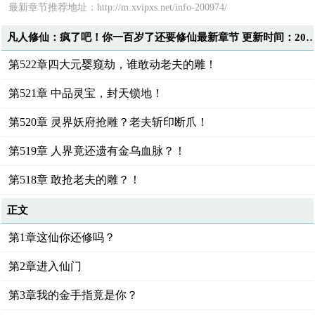
最新章节推荐地址：http://m.xvipxs.net/info-200974/
凡人修仙：疯了吧！你一百岁了还要修仙最新章节 更新时间：2026-08-07T
第522章四大元婴窥劫，谁敢动老夫的雕！
第521章 中品灵宝，封天锁地！
第520章 灵界妖府抢雕？老夫斩印断爪！
第519章 人界竟还遗有金乌血脉？！
第518章 敢抢老夫的雕？！
正文
第1章这仙你还修吗？
第2章进入仙门
第3章我的金手指竟是你？