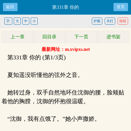
返回
第331章 你的
首页
字:
大
中
小
护眼
关灯
报错
上一章
回目录
下一页
进书架
最新网址：m.xvipxs.net
第331章 你的 (第1/3页)
夏知遥没听懂他的弦外之音。
她转过身，双手自然地环住沈御的腰，脸颊贴
着他的胸膛，沈御的怀抱很温暖。
“沈御，我有点饿了。”她小声撒娇。