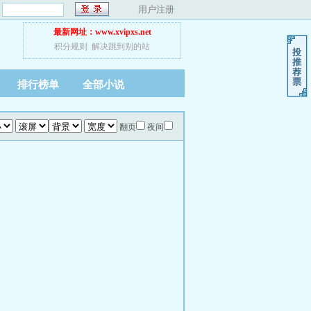
：
用户注册
最新网址：www.xvipxs.net
积分规则
解决跳到别的站
排行榜单
全部小说
翻页
夜间