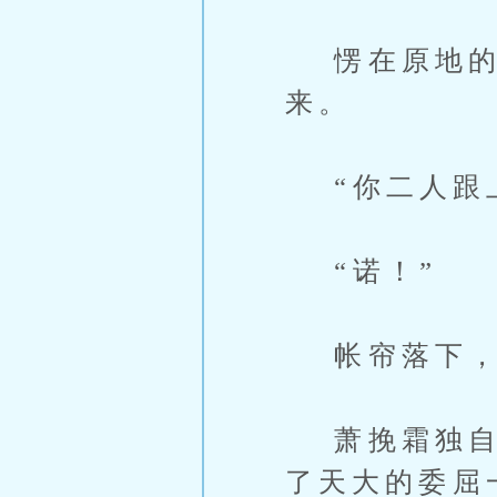
愣在原地的
来。
“你二人跟上
“诺！”
帐帘落下，
萧挽霜独自立
了天大的委屈