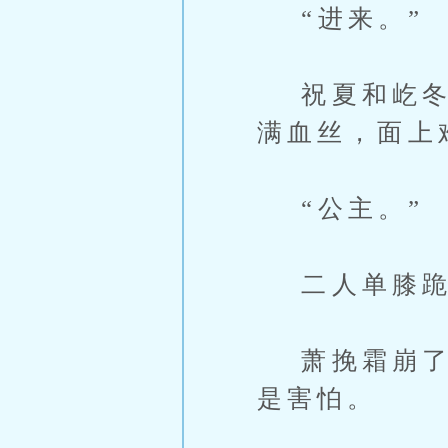
“进来。”
祝夏和屹冬掀
满血丝，面上
“公主。”
二人单膝跪地
萧挽霜崩了一
是害怕。