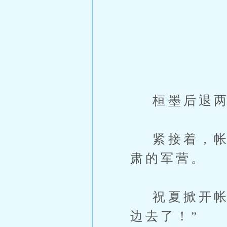
桓墨后退两
紧接着，帐外
肃的军营。
祝夏掀开帐帘
边去了！”