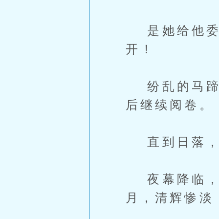
是她给他委屈
开！
纷乱的马蹄声
后继续阅卷。
直到日落，
夜幕降临，
月，清辉惨淡