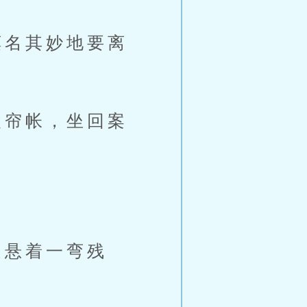
名其妙地要离
帘帐，坐回案
悬着一弯残