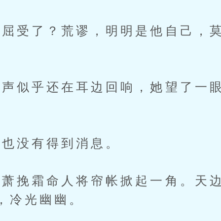
受了？荒谬，明明是他自己，莫
似乎还在耳边回响，她望了一眼
也没有得到消息。
萧挽霜命人将帘帐掀起一角。天边
，冷光幽幽。