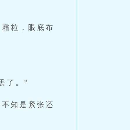
霜粒，眼底布
丢了。”
不知是紧张还