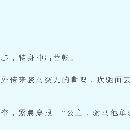
步，转身冲出营帐。
传来骏马突兀的嘶鸣，疾驰而去
，紧急禀报：“公主，驸马他单