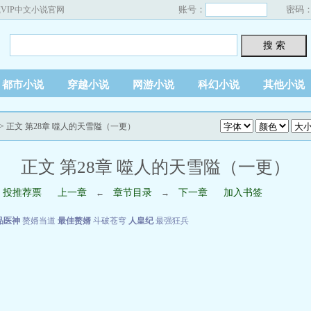
账号：
密码
VIP中文小说官网
搜 索
都市小说
穿越小说
网游小说
科幻小说
其他小说
> 正文 第28章 噬人的天雪隘（一更）
正文 第28章 噬人的天雪隘（一更）
投推荐票
上一章
章节目录
下一章
加入书签
←
→
品医神
赘婿当道
最佳赘婿
斗破苍穹
人皇纪
最强狂兵