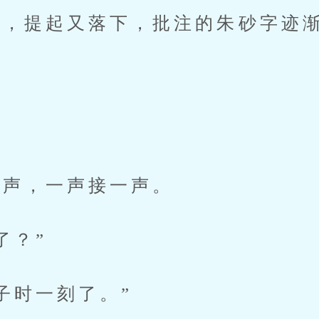
，提起又落下，批注的朱砂字迹渐
声，一声接一声。
了？”
时一刻了。”