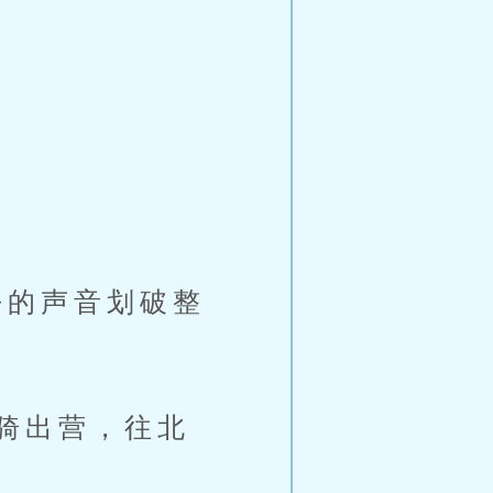
的声音划破整
骑出营，往北