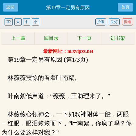
返回
第19章一定另有原因
首页
字:
大
中
小
护眼
关灯
报错
上一章
回目录
下一页
进书架
最新网址：m.xvipxs.net
第19章一定另有原因 (第1/3页)
林薇薇震惊的看着叶南絮。
叶南絮低声道：“薇薇，王助理来了。”
林薇薇心领神会，一下如戏神附体一般，两眼
一红眼，眼泪簌簌而下，“叶南絮，你疯了吗？你
为什么要这样对我？”