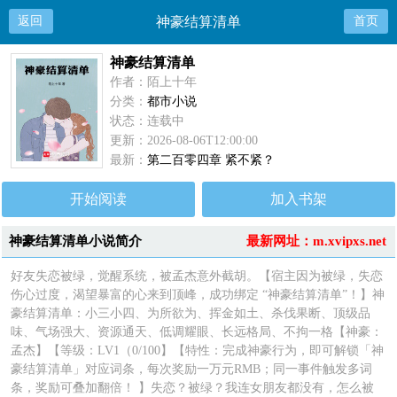
返回
神豪结算清单
首页
神豪结算清单
作者：陌上十年
分类：
都市小说
状态：连载中
更新：2026-08-06T12:00:00
最新：
第二百零四章 紧不紧？
开始阅读
加入书架
神豪结算清单小说简介
最新网址：m.xvipxs.net
好友失恋被绿，觉醒系统，被孟杰意外截胡。【宿主因为被绿，失恋
伤心过度，渴望暴富的心来到顶峰，成功绑定 “神豪结算清单”！】神
豪结算清单：小三小四、为所欲为、挥金如土、杀伐果断、顶级品
味、气场强大、资源通天、低调耀眼、长远格局、不拘一格【神豪：
孟杰】【等级：LV1（0/100】【特性：完成神豪行为，即可解锁「神
豪结算清单」对应词条，每次奖励一万元RMB；同一事件触发多词
条，奖励可叠加翻倍！ 】失恋？被绿？我连女朋友都没有，怎么被