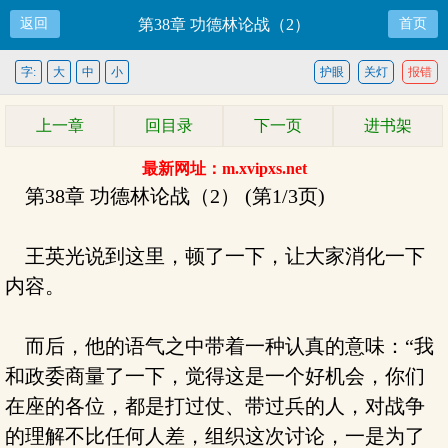
返回
第38章 功德林论战（2）
首页
字:
大
中
小
护眼
关灯
报错
上一章
回目录
下一页
进书架
最新网址：m.xvipxs.net
第38章 功德林论战（2） (第1/3页)
王英光说到这里，顿了一下，让大家消化一下
内容。
而后，他的语气之中带着一种认真的意味：“我
和政委商量了一下，觉得这是一个好机会，你们
在座的各位，都是打过仗、带过兵的人，对战争
的理解不比任何人差，组织这次讨论，一是为了