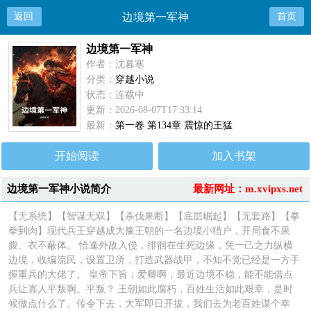
返回
边境第一军神
首页
边境第一军神
作者：沈暮寒
分类：
穿越小说
状态：连载中
更新：2026-08-07T17:33:14
最新：
第一卷 第134章 震惊的王猛
开始阅读
加入书架
边境第一军神小说简介
最新网址：m.xvipxs.net
【无系统】【智谋无双】【杀伐果断】【底层崛起】【无套路】【拳
拳到肉】现代兵王穿越成大豫王朝的一名边境小猎户，开局食不果
腹、衣不蔽体。 恰逢外敌入侵，徘徊在生死边缘，凭一己之力纵横
边境，收编流民，设置卫所，打造武器战甲，不知不觉已经是一方手
握重兵的大佬了。 皇帝下旨：爱卿啊，最近边境不稳，能不能借点
兵让寡人平叛啊。平叛？ 王朝如此腐朽，百姓生活如此艰幸，是时
候做点什么了。传令下去，大军即日开拔，我们去为老百姓谋个幸