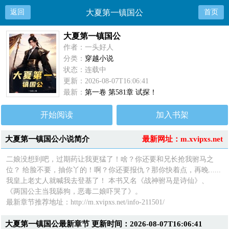
返回
大夏第一镇国公
首页
大夏第一镇国公
作者：一头好人
分类：
穿越小说
状态：连载中
更新：2026-08-07T16:06:41
最新：
第一卷 第581章 试探！
开始阅读
加入书架
大夏第一镇国公小说简介
最新网址：m.xvipxs.net
二娘没想到吧，过期药让我更猛了！啥？你还要和兄长抢我驸马之
位？ 给脸不要，抽你丫的！啊？你还要报仇？那你快着点，再晚......
我皇上老丈人就喊我去登基了！ 本书又名《战神驸马是诗仙》、
《两国公主当我舔狗，恶毒二娘吓哭了》。
最新章节推荐地址：http://m.xvipxs.net/info-211501/
大夏第一镇国公最新章节 更新时间：2026-08-07T16:06:41