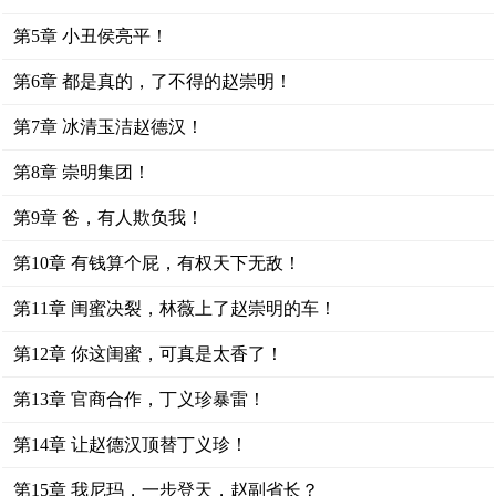
第5章 小丑侯亮平！
第6章 都是真的，了不得的赵崇明！
第7章 冰清玉洁赵德汉！
第8章 崇明集团！
第9章 爸，有人欺负我！
第10章 有钱算个屁，有权天下无敌！
第11章 闺蜜决裂，林薇上了赵崇明的车！
第12章 你这闺蜜，可真是太香了！
第13章 官商合作，丁义珍暴雷！
第14章 让赵德汉顶替丁义珍！
第15章 我尼玛，一步登天，赵副省长？