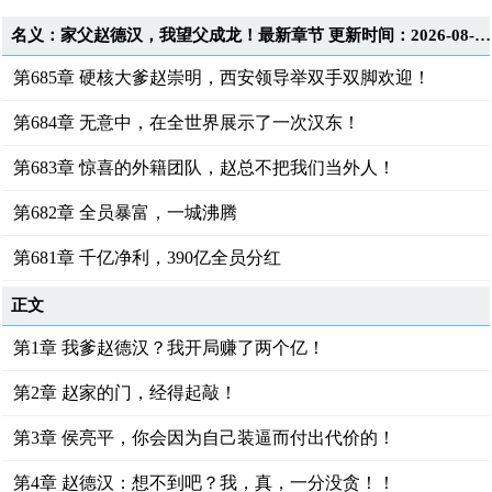
名义：家父赵德汉，我望父成龙！最新章节 更新时间：2026-08-07T20:00:24
第685章 硬核大爹赵崇明，西安领导举双手双脚欢迎！
第684章 无意中，在全世界展示了一次汉东！
第683章 惊喜的外籍团队，赵总不把我们当外人！
第682章 全员暴富，一城沸腾
第681章 千亿净利，390亿全员分红
正文
第1章 我爹赵德汉？我开局赚了两个亿！
第2章 赵家的门，经得起敲！
第3章 侯亮平，你会因为自己装逼而付出代价的！
第4章 赵德汉：想不到吧？我，真，一分没贪！！