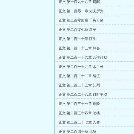
正文 第一百九十八章 提醒
正文 第二百零一章 丈夫所为
正文 第二百零四章 千头万绪
正文 第二百零七章 新卒
正文 第二百一十章 狂生
正文 第二百一十三章 拜会
正文 第二百一十六章 合作计划
正文 第二百一十九章 水手长
正文 第二百二十二章 编伍
正文 第二百二十五章 知州
正文 第二百二十八章 何时平盗
正文 第二百三十一章 艰险
正文 第二百三十四章 哨楼
正文 第二百三十七章 入寨
正文 第二百四十章 风急