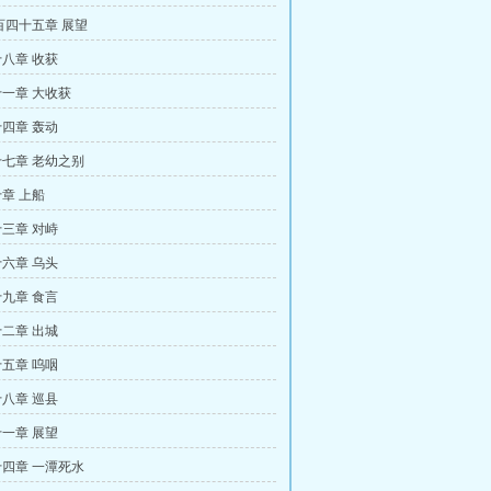
百四十五章 展望
八章 收获
一章 大收获
四章 轰动
七章 老幼之别
章 上船
三章 对峙
六章 乌头
九章 食言
二章 出城
五章 呜咽
八章 巡县
一章 展望
四章 一潭死水