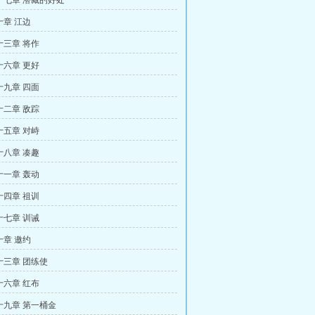
十七章 潜藏的好处
十章 江边
十三章 将作
十六章 更好
十九章 四面
十二章 敌踪
十五章 对峙
十八章 凑趣
十一章 轰动
十四章 祖训
十七章 训诫
十章 邀约
十三章 团练使
十六章 红布
十九章 第一桶金