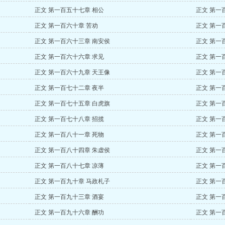
正文 第一百五十七章 相公
正文 第一
正文 第一百六十章 苦劝
正文 第一
正文 第一百六十三章 南安侯
正文 第一
正文 第一百六十六章 求见
正文 第一
正文 第一百六十九章 天王像
正文 第一
正文 第一百七十二章 夜半
正文 第一
正文 第一百七十五章 白虎旗
正文 第一
正文 第一百七十八章 招揽
正文 第一
正文 第一百八十一章 死物
正文 第一
正文 第一百八十四章 朱虚侯
正文 第一
正文 第一百八十七章 凉薄
正文 第一
正文 第一百九十章 马政札子
正文 第一
正文 第一百九十三章 酒宴
正文 第一
正文 第一百九十六章 酬功
正文 第一