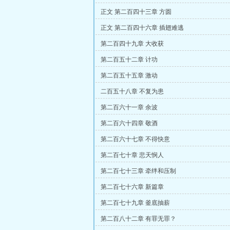
正文 第二百四十三章 方圆
正文 第二百四十六章 插翅难逃
第二百四十九章 大收获
第二百五十二章 计功
第二百五十五章 激动
二百五十八章 不复为患
第二百六十一章 余波
第二百六十四章 敬酒
第二百六十七章 不得快意
第二百七十章 悲天悯人
第二百七十三章 牵绊和压制
第二百七十六章 新篇章
第二百七十九章 釜底抽薪
第二百八十二章 有罪无罪？