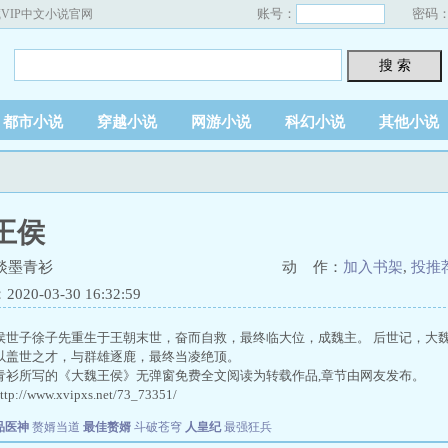
账号：
密码
VIP中文小说官网
搜 索
都市小说
穿越小说
网游小说
科幻小说
其他小说
王侯
淡墨青衫
动 作：
加入书架
,
投推
20-03-30 16:32:59
侯世子徐子先重生于王朝末世，奋而自救，最终临大位，成魏主。 后世记，大
以盖世之才，与群雄逐鹿，最终当凌绝顶。
青衫所写的《大魏王侯》无弹窗免费全文阅读为转载作品,章节由网友发布。
//www.xvipxs.net/73_73351/
品医神
赘婿当道
最佳赘婿
斗破苍穹
人皇纪
最强狂兵