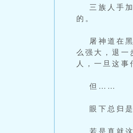
三族人手加在
的。
屠神道在黑暗
么强大，退一
人，一旦这事
但……
眼下总归是
若是真就这