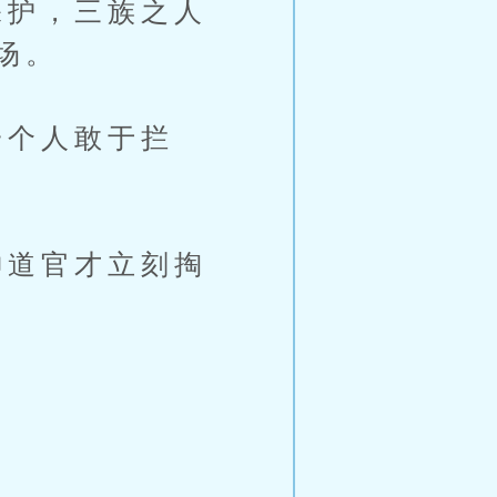
护，三族之人
场。
个人敢于拦
道官才立刻掏