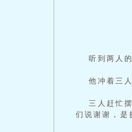
听到两人的
他冲着三人抱
三人赶忙摆手
们说谢谢，是