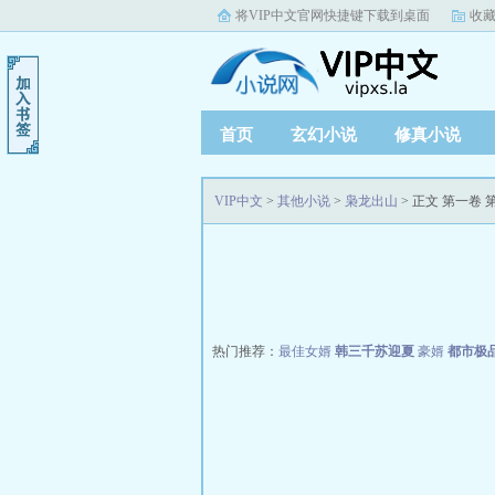
将VIP中文官网快捷键下载到桌面
收藏
首页
玄幻小说
修真小说
VIP中文
>
其他小说
>
枭龙出山
> 正文 第一卷 
热门推荐：
最佳女婿
韩三千苏迎夏
豪婿
都市极