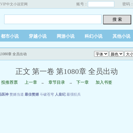
账号：
密码
VIP中文小说官网
搜 索
都市小说
穿越小说
网游小说
科幻小说
其他小说
第1080章 全员出动
正文 第一卷 第1080章 全员出动
投推荐票
上一章
章节目录
下一章
加入书签
←
→
品医神
赘婿当道
最佳赘婿
斗破苍穹
人皇纪
最强狂兵