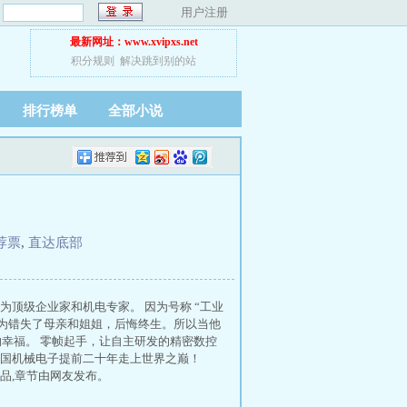
：
用户注册
最新网址：www.xvipxs.net
积分规则
解决跳到别的站
排行榜单
全部小说
荐票
,
直达底部
顶级企业家和机电专家。 因为号称 “工业
因为错失了母亲和姐姐，后悔终生。所以当他
的幸福。 零帧起手，让自主研发的精密数控
国机械电子提前二十年走上世界之巅！
品,章节由网友发布。