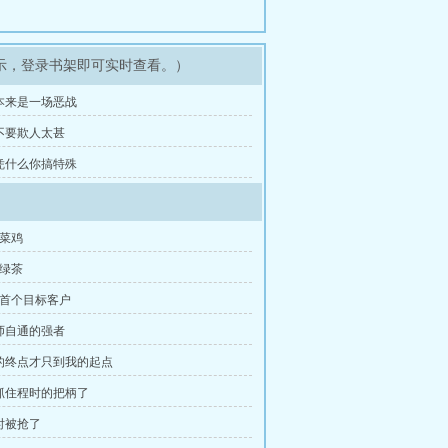
示，登录书架即可实时查看。）
 本来是一场恶战
 不要欺人太甚
 凭什么你搞特殊
群菜鸡
个绿茶
了首个目标客户
无师自通的强者
你的终点才只到我的起点
可抓住程时的把柄了
程时被抢了