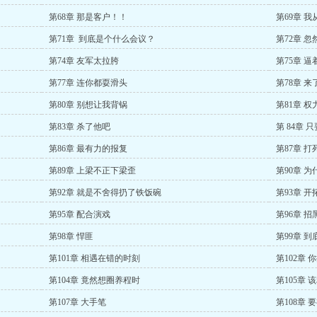
第68章 那是客户！！
第69章 
第71章 到底是个什么会议？
第72章 
第74章 友军太拉胯
第75章 
第77章 连你都耍滑头
第78章 
第80章 别想让我背锅
第81章 
第83章 杀了他吧
第 84章
第86章 最有力的报复
第87章 
第89章 上梁不正下梁歪
第90章 
第92章 就是不舍得扔了铁饭碗
第93章 
第95章 配合演戏
第96章 招
第98章 悍匪
第99章 
第101章 相遇在错的时刻
第102章
第104章 竟然想圈养程时
第105章
第107章 大手笔
第108章 