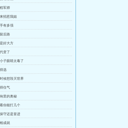
远程军师
别来招惹我姐
对手有多强
都留后路
真是好大方
时代变了
 你小子眼睛太毒了
没得选
 有时候想毁灭世界
沉得住气
音响里的奥秘
 我看你能打几个
 该保守还是冒进
互相成就