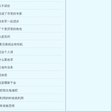
我从不讲价
忽然成了市里的专家
逼着友军一起进步
来了个更厉害的角色
权力是良药
 只要活着就会有转机
打死这个人渣
为什么要改革
开拓省外业务
黑体质
到底是哪家千金
 你把我当鬼魂吧
 该利用的时候就利用
要有老板思维