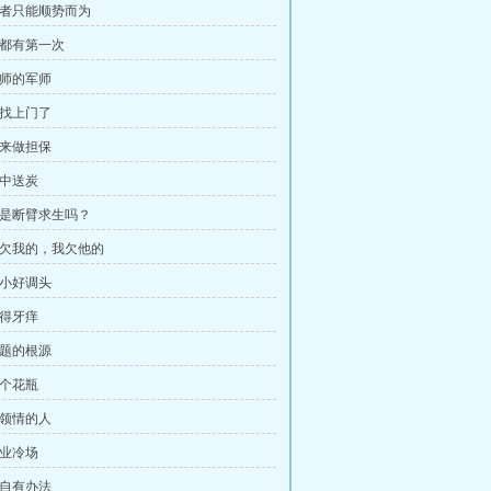
 弱者只能顺势而为
谁都有第一次
军师的军师
狼找上门了
我来做担保
雪中送炭
 这是断臂求生吗？
 你欠我的，我欠他的
船小好调头
恨得牙痒
问题的根源
那个花瓶
不领情的人
专业冷场
我自有办法