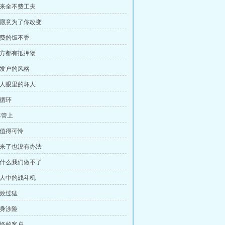
 得来全不费工夫
 我愿意为了你改变
免费的饭不香
 双方都有抵押物
暴发户的风格
 别人眼里的坏人
死循环
尽管上
不值得可怜
 神来了也没有办法
 为什么我们做不了
 男人中的战斗机
药效过猛
孤身涉险
古怪的客户