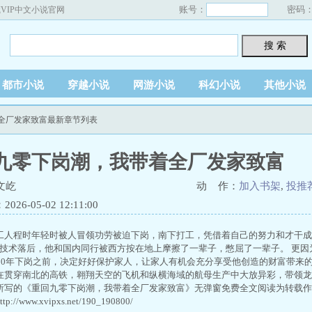
账号：
密码
VIP中文小说官网
搜 索
都市小说
穿越小说
网游小说
科幻小说
其他小说
着全厂发家致富最新章节列表
九零下岗潮，我带着全厂发家致富
文屹
动 作：
加入书架
,
投推
26-05-02 12:11:00
工人程时年轻时被人冒领功劳被迫下岗，南下打工，凭借着自己的努力和才干成为
床技术落后，他和国内同行被西方按在地上摩擦了一辈子，憋屈了一辈子。 更
990年下岗之前，决定好好保护家人，让家人有机会充分享受他创造的财富带来
在贯穿南北的高铁，翱翔天空的飞机和纵横海域的航母生产中大放异彩，带领龙
所写的《重回九零下岗潮，我带着全厂发家致富》无弹窗免费全文阅读为转载作
//www.xvipxs.net/190_190800/