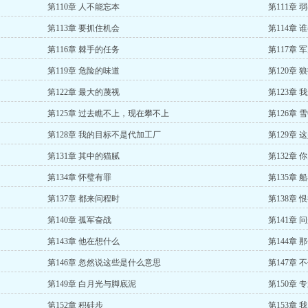
第110章 人不能忘本
第111章
第113章 要抓住机会
第114章 
第116章 棘手的任务
第117章 
第119章 危险的味道
第120章 
第122章 最大的蔑视
第123章 
第125章 过去瞧不上，现在攀不上
第126章 
第128章 我的目标不是代加工厂
第129章
第131章 其中的猫腻
第132章
第134章 怀璧有罪
第135章 
第137章 都来问程时
第138章 
第140章 孤军奋战
第141章 
第143章 他在想什么
第144章 
第146章 忽然说这些是什么意思
第147章 
第149章 白月光与脚底泥
第150章 
第152章 积硅步
第153章 