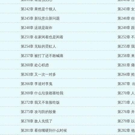
第242章 果然是个狠人
第243章
第245章 新玩意出新问题
第246章 
第248章 这就是敲诈
第249章
第251章 在家闲着也是闲着
第252章 
第254章 无耻的霓虹人
第255章
第257章 被打了还不敢喊痛
第258章
第260章 处心积虑
第261章 
第263章 又一次一对多
第264章 
第266章 李逵对李鬼
第267章 
第269章 什么垃圾都塞给我
第270章 
第272章 我又不靠脸吃饭
第273章 
第275章 攻与防的较量
第276章
第278章 敌人先慌了
第279章 
第281章 看你嘴硬到什么时候
第282章 