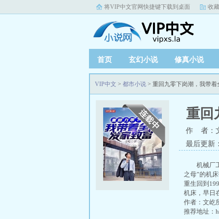
将VIP中文官网快捷键下载到桌面
收藏
首页
玄幻小说
修真小说
VIP中文
>
都市小说
> 重回九零下岗潮，我带
重回
作 者：
最后更新：20
机械厂
之母”的机
重生回到1
机床，早日
作者：文屹
推荐地址：http: