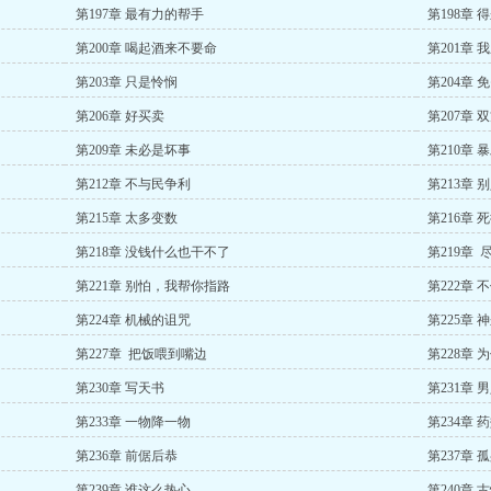
第197章 最有力的帮手
第198章
第200章 喝起酒来不要命
第201章
第203章 只是怜悯
第204章 
第206章 好买卖
第207章
第209章 未必是坏事
第210章 
第212章 不与民争利
第213章
第215章 太多变数
第216章 
第218章 没钱什么也干不了
第219章 
第221章 别怕，我帮你指路
第222章 
第224章 机械的诅咒
第225章
第227章 把饭喂到嘴边
第228章
第230章 写天书
第231章
第233章 一物降一物
第234章 
第236章 前倨后恭
第237章 
第239章 谁这么热心
第240章 