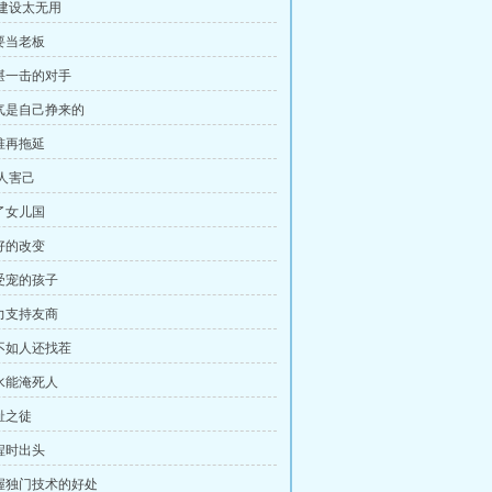
刘建设太无用
我要当老板
不堪一击的对手
底气是自己挣来的
不准再拖延
害人害己
进了女儿国
最好的改变
不受宠的孩子
全力支持友商
技不如人还找茬
口水能淹死人
耻之徒
逼程时出头
掌握独门技术的好处