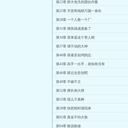
第22章 胆大包天的团伙作案
第25章 天堂和地狱只隔一条街
第28章 一个人救一个厂
第31章 很快就成老板了
第34章 原来是这个害人精
第37章 请不动的大神
第40章 燕雀安知鸿鹄志
第43章 高手一出手，就知有没有
第46章 跟过去告别吧
第49章 不破不立
第52章 擅长画大饼
第55章 我儿子真棒
第58章 快把程时请回来
第61章 真金不怕火炼
第64章 敢说敢做