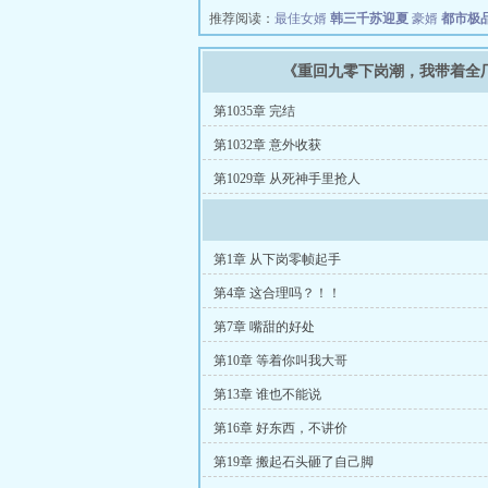
推荐阅读：
最佳女婿
韩三千苏迎夏
豪婿
都市极
《重回九零下岗潮，我带着全
第1035章 完结
第1032章 意外收获
第1029章 从死神手里抢人
第1章 从下岗零帧起手
第4章 这合理吗？！！
第7章 嘴甜的好处
第10章 等着你叫我大哥
第13章 谁也不能说
第16章 好东西，不讲价
第19章 搬起石头砸了自己脚