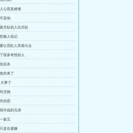
 女人心思真难懂
你不是他
 跟最无耻的人玩无耻
不想被人惦记
 我要让霓虹人哭着出去
 来了很多奇怪的人
痛快反杀
抢食的来了
出大事了
人间尤物
人性的恶
 并肩作战的兄弟
以一敌五
他只是在避嫌