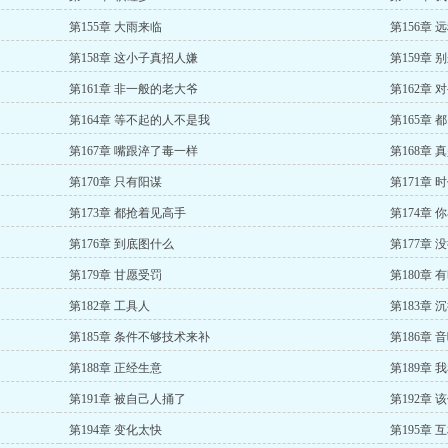
第155章 大雨来临
第156章 
第158章 这小子真招人嫌
第159章 
第161章 非一般的老大爷
第162章 
第164章 等不起的人不是我
第165章 
第167章 嘴跟淬了毒一样
第168章 
第170章 只有阳谋
第171章 
第173章 都抢着见高手
第174章
第176章 到底图什么
第177章 
第179章 甘愿受罚
第180章
第182章 工具人
第183章 
第185章 条件不够技术来补
第186章 
第188章 正经生意
第189章
第191章 被自己人捅了
第192章
第194章 变化太快
第195章 