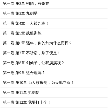
第一卷 第2章 别怕，有哥在！
第一卷 第3章 九剑塔
第一卷 第4章 一人镇九帝！
第一卷 第5章 残酷训练
第一卷 第6章 骚年，你的剑为什么而挥？
第一卷 第7章 不听话，杀了便是！
第一卷 第8章 剑仙子，让我摸摸呗？
第一卷 第9章 这合理吗？
第一卷 第10章 为人族执剑，为天地立命！
第一卷 第11章 执剑使
第一卷 第12章 我要打十个！