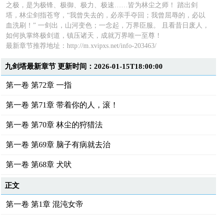
之极，是为极锋、极御、极力、极速……皆为林尘之师！ 踏出剑
塔，林尘剑指苍穹，“我曾失去的，必亲手夺回；我曾屈辱的，必以
血洗刷！” 一剑出，山河变色；一念起，万界臣服。 且看昔日废人，
如何执掌终极剑道，镇压诸天，成就万界唯一至尊！
最新章节推荐地址：http://m.xvipxs.net/info-203463/
九剑塔最新章节 更新时间：2026-01-15T18:00:00
第一卷 第72章 一指
第一卷 第71章 带着你的人，滚！
第一卷 第70章 林尘的狩猎法
第一卷 第69章 脑子有病就去治
第一卷 第68章 犬吠
正文
第一卷 第1章 混沌女帝