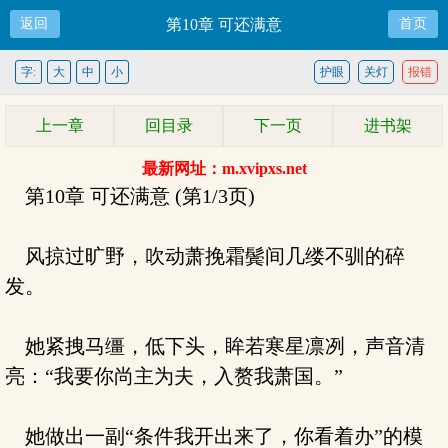
返回
第10章 可还满意
首页
字:
大
中
小
护眼
关灯
报错
上一章
回目录
下一页
进书架
最新网址：m.xvipxs.net
第10章 可还满意 (第1/3页)
风掠过旷野，吹动萧挽霜鬓间几缕不驯的碎
发。
她紧拽马缰，低下头，眸若寒星凛冽，声音清
亮：“我要你尚主为夫，入赘我萧国。”
她做出一副“条件我开出来了，你看着办”的模