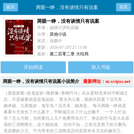
返回
两眼一睁，没有谈情只有说案
首页
两眼一睁，没有谈情只有说案
作者：超级讨厌吃花椒
分类：
其他小说
状态：连载中
更新：2026-07-28T21:13:00
最新：
第二百零二章 大结局
开始阅读
加入书架
两眼一睁，没有谈情只有说案小说简介
最新网址：m.xvipxs.net
［悬疑探案+捉鬼捉妖+微群像+青梅竹马］自从姜秋意来到平邺城之
后，不是破案就是捉鬼捉妖。 更夫失心案，新娘失踪案？没关系，
她来破。九尾狐妖，鬼车鸟？没关系，她来捉。 每天两眼一睁就是
看看今天发生了什么案子，平邺城又出了什么幺蛾子。 一个人忙这
些？怎么可能，当然要拉上几个免费劳动力了。身边的竹马是大名鼎
鼎的三清阁阁主，这个她知道。 但却不知，之前无意救下的大鹏鸟
竟是鹏妖少王。竹马带来的三清阁成员却是那有名无实的赫安王。