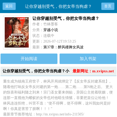
返回
让你穿越别受气，你把女帝当狗虐？
首页
让你穿越别受气，你把女帝当狗虐？
作者：竹林墨客
分类：
穿越小说
状态：连载中
更新：2026-07-12T19:53:25
最新：
第37章：醉风楼舞女风波
开始阅读
加入书架
让你穿越别受气，你把女帝当狗虐？小
最新网址：m.xvipxs.net
说简介
重生成为镇南王府世子，林风开局就绑定了【反女帝反封建系统】。
随着他打响反女帝反封建的第一炮……第二炮……第N炮之后。 更大
的惊喜和福利随之到来！宗门圣女要来倒贴，异国公主抢着联姻，便
连那一直视他为蝼蚁的女帝也对他暗生情愫，非要把皇位让给他！
林风连连拒绝，叫苦不迭：“使不得啊，使不得啊，这叫我如何是好
啊！你真是害苦了朕啊！！！”
最新章节推荐地址：http://m.xvipxs.net/info-211505/