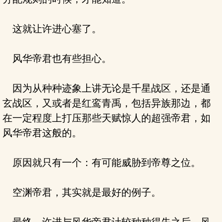
这就让许进心塞了。
风华帝君也有些担心。
因为从种种迹象上讲无论是千星战区，还是通
玄战区，又或者是红鸾青禹，包括异族那边，都
在一定程度上打压那些天赋惊人的超强帝君，如
风华帝君这般的。
原因就只有一个：有可能威胁到帝尊之位。
空渊帝君，其实就是最好的例子。