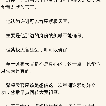
最终，许进与风华帝君计较种种得失之后，风
华帝君就放言了。
他认为许进可以答应紫极天官。
主要是他那边的身份的奖励不能确保。
但紫极天官这边，却可以确保。
至于紫极天官是不是真心的，这一点，风华帝
君认为是真的。
紫极天官应该是想借这一次星渊诛邪好好立
功，然后早点回转大罗祖庭。