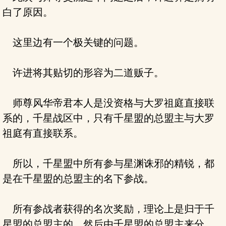
白了原因。
这里边有一个极关键的问题。
许进将其贴切的形容为二道贩子。
师尊风华帝君本人是没资格与大罗祖庭直接联
系的，千星战区中，只有千星盟的总盟主与大罗
祖庭有直接联系。
所以，千星盟中所有参与星渊诛邪的精锐，都
是在千星盟的总盟主的名下参战。
所有参战者获得的名次奖励，理论上是归于千
星盟的总盟主的，然后由千星盟的总盟主来分