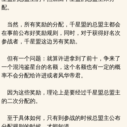
配。
当然，所有奖励的分配，千星盟的总盟主都会
在事前公布好奖励规则，同时，对于获得好名次
参战者，千星盟这边另有奖励。
但有一个问题：就算许进拿到了前十，争来了
一个混沌鉴星台的名额，这个名额也有一定的概
率不会分配给许进或者风华帝君。
因为这些奖励，理论上是要经过千星盟总盟主
的二次分配的。
至于具体如何，只有到参战的时候总盟主公布
分配规则的时候，才能知道。