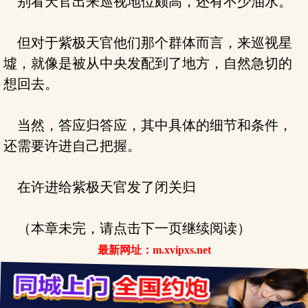
别看天官出来巡视地位颇高，还有不少油水。
但对于紫极天官他们那个群体而言，来巡视星
墟，就像是被从中央发配到了地方，自然急切的
想回去。
当然，答应归答应，其中具体的细节和条件，
还需要许进自己把握。
在许进给紫极天官发了闭关归
（本章未完，请点击下一页继续阅读）
最新网址：m.xvipxs.net