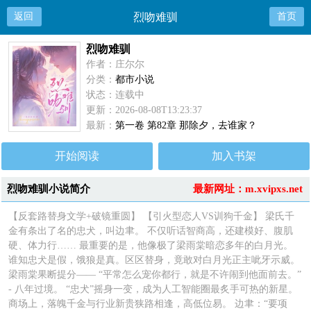
返回
烈吻难驯
首页
烈吻难驯
作者：庄尔尔
分类：
都市小说
状态：连载中
更新：2026-08-08T13:23:37
最新：
第一卷 第82章 那除夕，去谁家？
开始阅读
加入书架
烈吻难驯小说简介
最新网址：m.xvipxs.net
【反套路替身文学+破镜重圆】 【引火型恋人VS训狗千金】 梁氏千
金有条出了名的忠犬，叫边聿。 不仅听话智商高，还建模好、腹肌
硬、体力行…… 最重要的是，他像极了梁雨棠暗恋多年的白月光。
谁知忠犬是假，饿狼是真。区区替身，竟敢对白月光正主呲牙示威。
梁雨棠果断提分—— “平常怎么宠你都行，就是不许闹到他面前去。”
- 八年过境。 “忠犬”摇身一变，成为人工智能圈最炙手可热的新星。
商场上，落魄千金与行业新贵狭路相逢，高低位易。 边聿：“要项