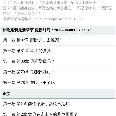
目？可以，叫来听听。” 知道他是想报复，梁雨棠不吃压力。 “……
汪？” 谁知腰身被捞，耳旁蛊惑的声音逼近。 “不是这样叫。” 梁雨棠
想想。 “老公，亲亲？”
最新章节推荐地址：http://m.xvipxs.net/info-211506/
烈吻难驯最新章节 更新时间：2026-08-08T13:23:37
第一卷 第82章 那除夕，去谁家？
第一卷 第81章 年上的慌张
第一卷 第80章 你还娶我吗？
第一卷 第79章 “我陪你睡。”
第一卷 第78章 整晚下不了床
正文
第一卷 第1章 前任结婚，新娘不是我
第一卷 第2章 凭你在床上叫的几声哥哥？