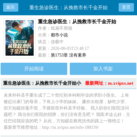
返回
重生急诊医生：从挽救市长千金开始
首页
重生急诊医生：从挽救市长千金开始
作者：纸扇不用扇
分类：
都市小说
状态：连载中
更新：2026-08-05T23:48:17
最新：
第1753章 没有素养
开始阅读
加入书架
重生急诊医生：从挽救市长千金开始小
最新网址：m.xvipxs.net
说简介
未来外科圣手重生成了二十世纪初本科刚毕业的求职小医生。 上有
被赶出家门的母亲，下有上小学的妹妹。 廉价出租屋，缺吃少穿。
但方知砚丝毫不慌，手握前世外科圣手经验。 我入职你们医院没问
题吧？ 我当你们医院的招牌，你们没有意见吧？ 我医术这么好，主
任巴结我应该的吧？ 从此，方知砚在救死扶伤的路上一骑绝尘！
最新章节推荐地址：http://m.xvipxs.net/info-188159/